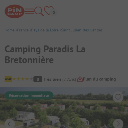
Home
France
Pays de la Loire
Saint-Julien-des-Landes
Camping Paradis La
Bretonnière
Aperçu du camping
Plan du camping
8
Très bien
(
2
Avis
)
Réservation immédiate