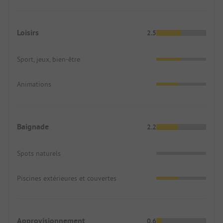
Loisirs
2.5
Sport, jeux, bien-être
Animations
Baignade
2.2
Spots naturels
Piscines extérieures et couvertes
Approvisionnement
0.6