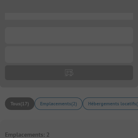
...
...
...
Tous
(
17
)
Emplacements
(
2
)
Hébergements locatifs
(
Emplacements
:
2