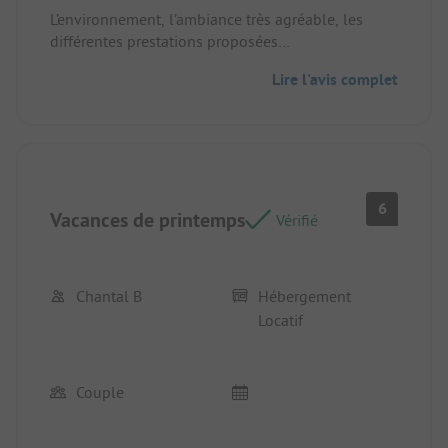
L’environnement, l’ambiance très agréable, les
différentes prestations proposées
Emplacement/Hébergement locatif: Il est super
Lire l'avis complet
très propre les prestations avec sont parfaite les
emplacements sont très grand il y a de la place
pour une voiture et pour faire des jeux avec les
enfants. Le mobil home en lui même offre de très
belle prestation très classe et très propre
6
Vacances de printemps
Vérifié
Chantal B
Hébergement
Locatif
Couple