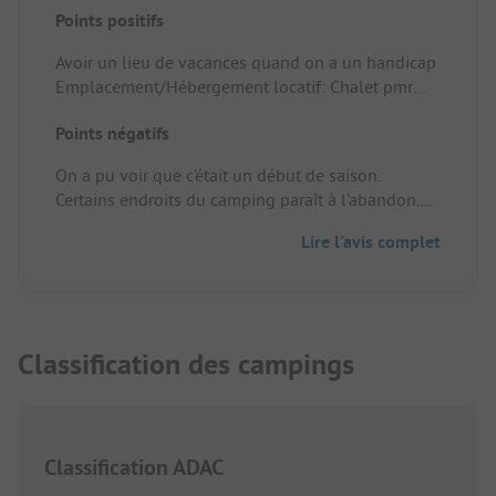
Points positifs
Avoir un lieu de vacances quand on a un handicap
Emplacement/Hébergement locatif: Chalet pmr
équipement bien
Points négatifs
On a pu voir que c’était un début de saison.
Certains endroits du camping paraît à l’abandon.
C’est dommage pour un camping 4 étoiles.
Lire l'avis complet
Emplacement/Hébergement locatif: Pas très
propre, on voit que c’est le début de saison. Il
faudrait penser à le rafraîchir. Un coin repos,
comme un fauteuil ou canapé serai le bien venu.
Classification des campings
Classification ADAC