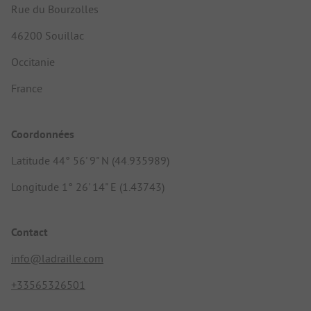
Rue du Bourzolles
46200 Souillac
Occitanie
France
Coordonnées
Latitude 44° 56' 9" N (44.935989)
Longitude 1° 26' 14" E (1.43743)
Contact
info@ladraille.com
+33565326501