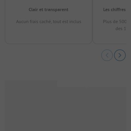
Clair et transparent
Les chiffres 
Aucun frais caché, tout est inclus
Plus de 500.0
des 12 