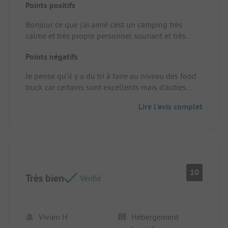
Points positifs
Bonjour ce que j'ai aimé c'est un camping très
calme et très propre personnel souriant et très
agréable, mobil-home très récent avec tout ce qu'il
Points négatifs
faut avec. Top je recommande.
Emplacement/Hébergement locatif: Au top 👍🏻
Je pense qu'il y a du tri à faire au niveau des food
truck car certains sont excellents mais d'autres
vraiment pas bon à la limite du vol.
Lire l'avis complet
10
Très bien
Vérifié
Vivien H
Hébergement