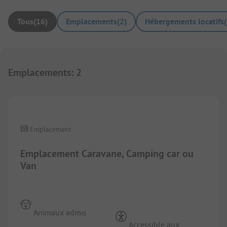
Tous
(
16
)
Emplacements
(
2
)
Hébergements locatifs
(
Emplacements
:
2
1/
7
Emplacement
Emplacement Caravane, Camping car ou
Van
Animaux admis
Accessible aux