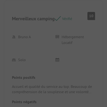
10
Merveilleux camping
Vérifié
Bruno A
Hébergement
Locatif
Solo
Points positifs
Accueil et qualité du service au top. Beaucoup de
compréhension de la souplesse et une volonté
choisie de s’adapter à la situation des clients.
Points négatifs
C’est propre, bien entretenu et confortable. Bravo