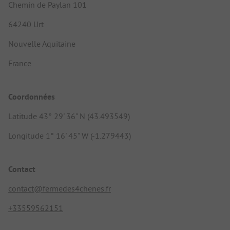
Chemin de Paylan 101
64240 Urt
Nouvelle Aquitaine
France
Coordonnées
Latitude 43° 29' 36" N (43.493549)
Longitude 1° 16' 45" W (-1.279443)
Contact
contact@fermedes4chenes.fr
+33559562151