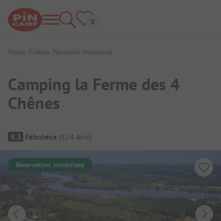
Home
France
Nouvelle-Aquitaine
Camping la Ferme des 4
Chênes
Aperçu du camping
9.3
Fabuleux
(
824
Avis
)
Réservation immédiate