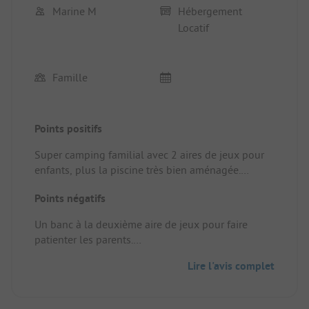
Marine M
Hébergement
Locatif
Famille
Points positifs
Super camping familial avec 2 aires de jeux pour
enfants, plus la piscine très bien aménagée.
environnement calme et idéal pour visiter le pays
Points négatifs
basque, personnel très agréable et souriant. Nous
avons passé un excellent séjour merci
Un banc à la deuxième aire de jeux pour faire
Emplacement/Hébergement locatif: Rien à redire
patienter les parents.
très confortable
Emplacement/Hébergement locatif:
Lire l'avis complet
Éventuellement la literie adulte