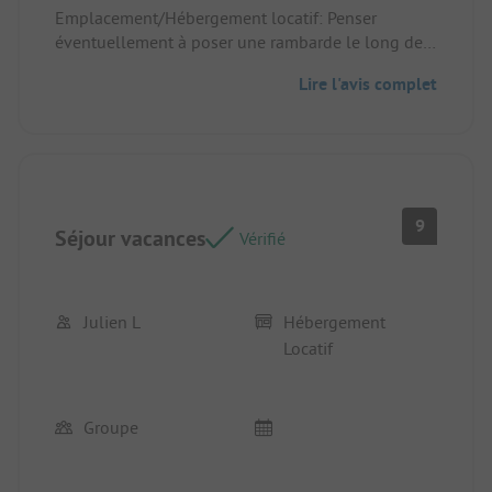
🎉.
Emplacement/Hébergement locatif: Penser
Emplacement/Hébergement locatif: Très propre et
éventuellement à poser une rambarde le long de
en bon état.
l’escalier pour faciliter l’utilisation la nuit.
Lire l'avis complet
9
Séjour vacances
Vérifié
Julien L
Hébergement
Locatif
Groupe