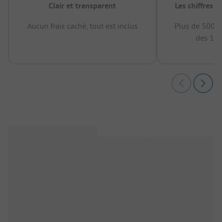
Clair et transparent
Les chiffres 
Aucun frais caché, tout est inclus
Plus de 500.0
des 12 