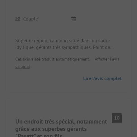
Couple
Superbe région, camping situé dans un cadre
idyllique, gérants très sympathiques. Point de
départ pour de magnifiques randonnées dans le
Cet avis a été traduit automatiquement.
Afficher l'avis
parc national vers de pittoresques villages de
original
montagne ou pour nager dans le Lago di Baretta.
Installations sanitaires en bon état et propres. Eau
Lire l'avis complet
de source fraîche de montagne. Même en juillet, il
fait vraiment frais la nuit.
10
Un endroit très spécial, notamment
grâce aux superbes gérants
"Pasett" et son fils.