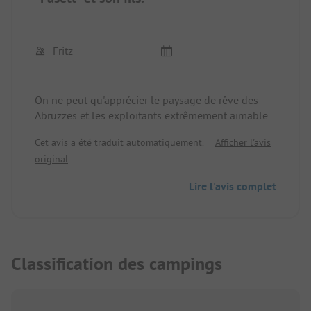
Fritz
On ne peut qu'apprécier le paysage de rêve des
Abruzzes et les exploitants extrêmement aimables.
Le livre de "Pasetta" sur sa vie et les Abruzzes sont
Cet avis a été traduit automatiquement.
Afficher l'avis
quelque chose de très spécial !
original
Lire l'avis complet
Classification des campings