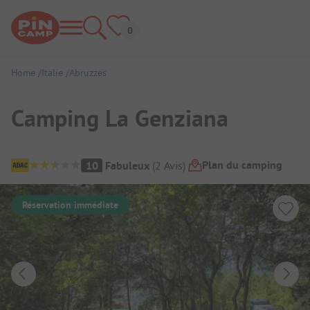
Home
Italie
Abruzzes
Camping La Genziana
Aperçu du camping
Plan du camping
10
Fabuleux
(
2
Avis
)
Réservation immédiate