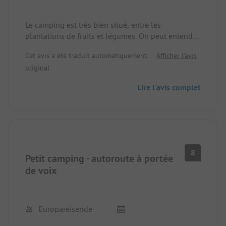
Le camping est très bien situé, entre les
plantations de fruits et légumes. On peut entendre
l'autoroute, mais cela ne dérange pas. Il faut
Cet avis a été traduit automatiquement.
Afficher l'avis
souligner la gentillesse du camping et des gens
original
qui l'entourent. Nous y retournerions sans hésiter
Lire l'avis complet
8
Petit camping - autoroute à portée
de voix
Europareisende