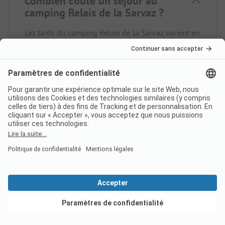
Combien coûte un séjour au
camping Relais de la Sarvaz ?
Les tarifs du camping Relais de la Sarvaz varient en
fonction du type de séjour (par ex. la période
choisie, le nombre de personnes).
En savoir plus
sur les prix sur cette page.
Le camping Relais de la Sarvaz
dispose-t-il de sanitaires
accessibles aux personnes à
mobilité réduite ?
Oui, le camping Relais de la Sarvaz dispose de
Voir les offres
sanitaires accessibles aux personnes à mobilité