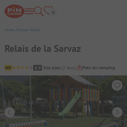
Home
Suisse
Valais
Relais de la Sarvaz
Aperçu du camping
Plan du camping
8.9
Très bien
(
7
Avis
)