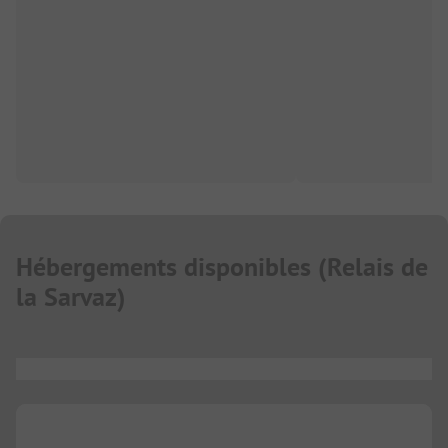
Hébergements disponibles
(
Relais de
la Sarvaz
)
...
...