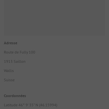
Adresse
Route de Fully 100
1913 Saillon
Wallis
Suisse
Coordonnées
Latitude 46° 9' 35" N (46.15994)