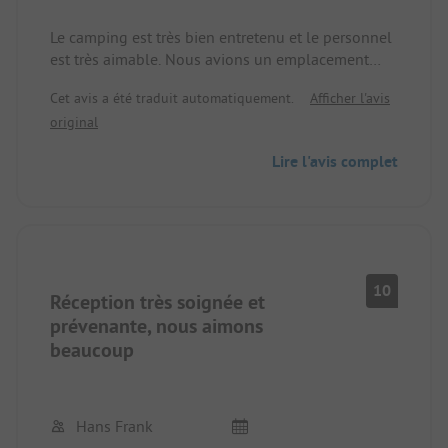
Le camping est très bien entretenu et le personnel
est très aimable. Nous avions un emplacement
avec un bâtiment sanitaire privé.
Cet avis a été traduit automatiquement.
Afficher l'avis
L'ensemble du site est très propre (aire de jeux
original
intérieure, piscine, aire de jeux, mini-golf).
Malheureusement, l'autoroute est à portée de voix.
Lire l'avis complet
10
Réception très soignée et
prévenante, nous aimons
beaucoup
Hans Frank