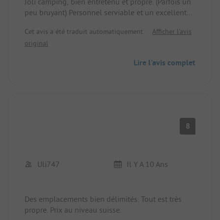
Joli camping, bien entretenu et propre. (Parfois un
peu bruyant) Personnel serviable et un excellent
restaurant. Le seul point négatif est
Cet avis a été traduit automatiquement.
Afficher l'avis
malheureusement les prix assez élevés en CHF.
original
Lire l'avis complet
8
Uli747
Il Y A 10 Ans
Des emplacements bien délimités. Tout est très
propre. Prix au niveau suisse.