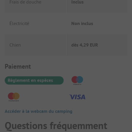
Frais de douche
Inclus
Électricité
Non inclus
Chien
dès
4,29 EUR
Informations de paiement
Paiement
Règlement en espèces
Accéder à la webcam du camping
Questions fréquemment