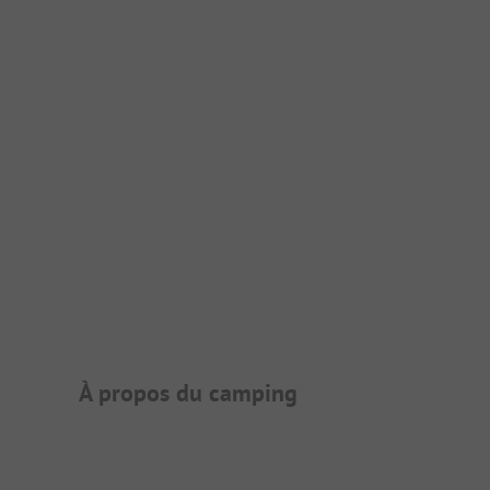
Présentation du camping
À propos du camping