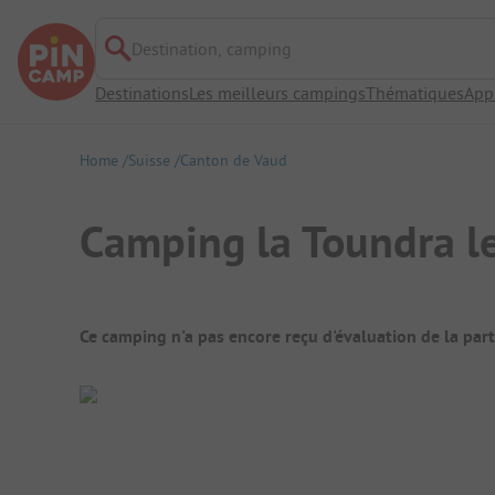
Destination, camping
Destinations
Les meilleurs campings
Thématiques
App
Home
Suisse
Canton de Vaud
Camping la Toundra l
Aperçu du camping
Ce camping n'a pas encore reçu d'évaluation de la par