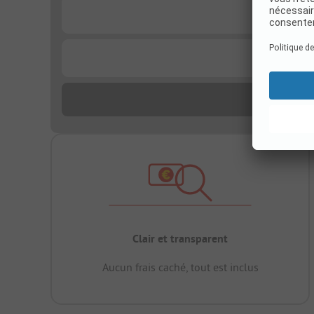
...
...
Clair et transparent
Aucun frais caché, tout est inclus