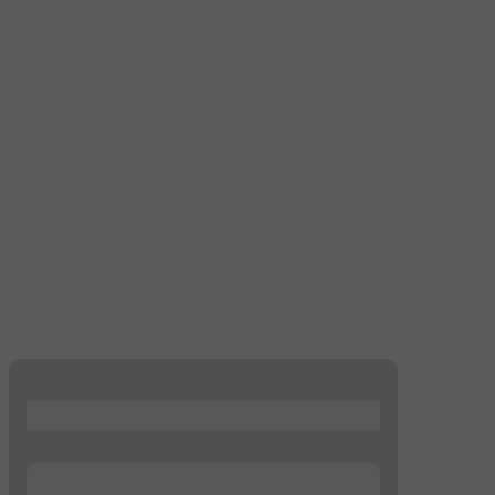
...
...