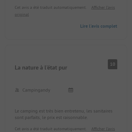
propre dans une nature magnifique, fantastique
Cet avis a été traduit automatiquement.
Afficher l'avis
pour faire du vélo et particulièrement génial la
original
piscine de location directement sur l'emplacement.
Merci beaucoup à la famille Pewsdorf
Lire l'avis complet
10
La nature à l'état pur
Campingandy
Le camping est très bien entretenu, les sanitaires
sont parfaits, le prix est raisonnable.
Cet avis a été traduit automatiquement.
Afficher l'avis