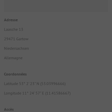
Adresse
Laasche 13
29471 Gartow
Niedersachsen
Allemagne
Coordonnées
Latitude 53° 2' 23" N (53.03996666)
Longitude 11° 24' 57" E (11.41586667)
Accès