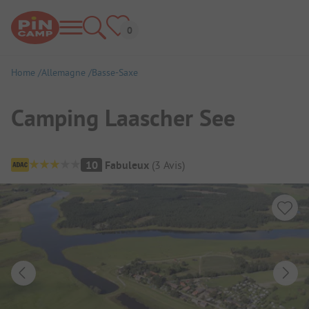
Home
Allemagne
Basse-Saxe
Camping Laascher See
Aperçu du camping
10
Fabuleux
(
3
Avis
)