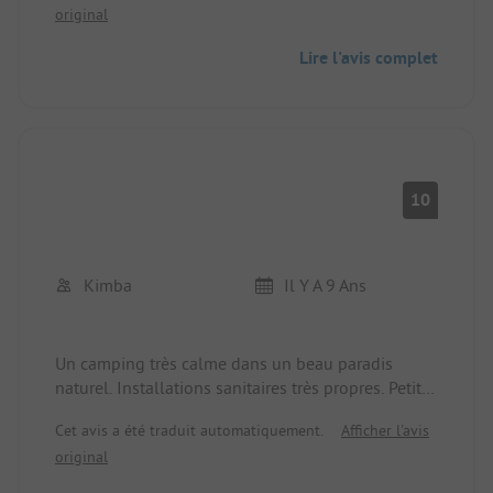
original
Lire l'avis complet
10
Kimba
Il Y A 9 Ans
Un camping très calme dans un beau paradis
naturel. Installations sanitaires très propres. Petits
pains sur place. Aire de jeux pour les enfants. Et un
Cet avis a été traduit automatiquement.
Afficher l'avis
paradis pour les chiens. Possibilité de se baigner
original
avec son chien dans le lac.