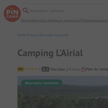
Destination, camping
Destinations
Les meilleurs campings
Thématiques
App
Home
France
Nouvelle-Aquitaine
Camping L'Airial
Aperçu du camping
Plan du camp
8.3
Très bien
(
24
Avis
)
Réservation immédiate