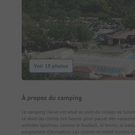
Voir 18 photos
Présentation du camping
À propos du camping
Le camping l'Airial est situé au pied du village de Sous
ce dont les clients ont besoin pour passer des vacance
activités sportives comme le football, le tennis, le baske
programme d'animation. Les chalets et mobil-homes clim