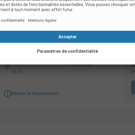
Emplacement
Forfait électrifié : 1 véhicule + 1 installation +
Animaux admis
Accessible aux
handicapés
E
p
Wi-Fi
Détails et équipements