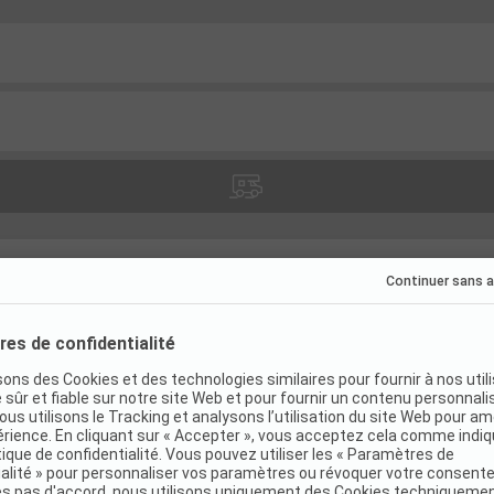
catifs
(
10
)