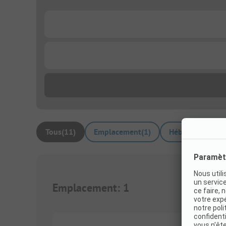
...
...
Tous
(
11
)
Emplacement
(
1
)
Hébergements lo
Emplacement
:
1
1/
4