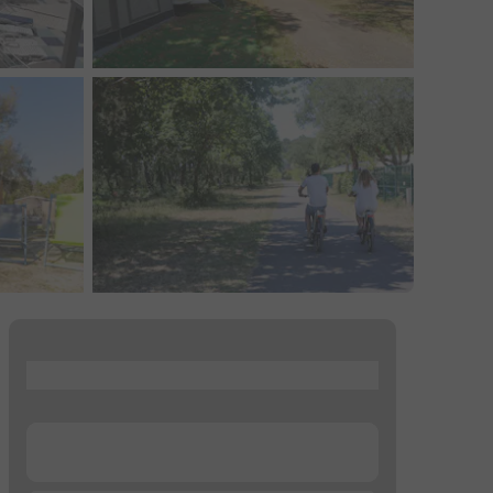
...
...