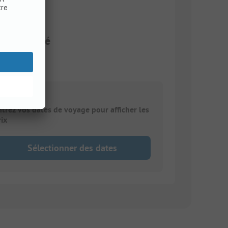
 électricité
ntrez vos dates de voyage pour afficher les
rix
Sélectionner des dates