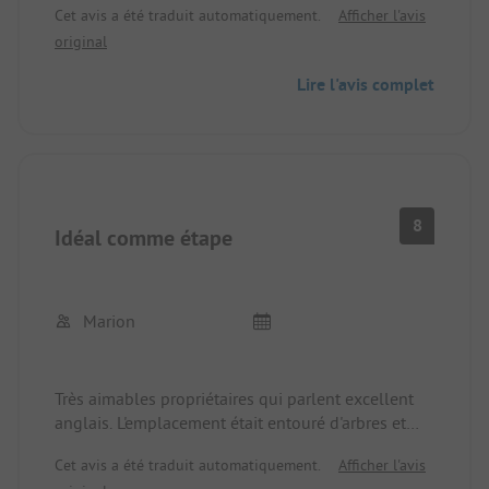
Cet avis a été traduit automatiquement.
Afficher l'avis
original
Lire l'avis complet
8
Idéal comme étape
Marion
Très aimables propriétaires qui parlent excellent
anglais. L'emplacement était entouré d'arbres et
donc principalement à l'ombre. Les installations
Cet avis a été traduit automatiquement.
Afficher l'avis
sanitaires étaient correctes. Malheureusement, le