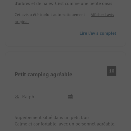
d'arbres et de haies. C'est comme une petite oasis
au milieu des kilomètres de champs de céréales.
Cet avis a été traduit automatiquement.
Afficher l'avis
Nous avons passé une nuit sur le camping. Les
original
installations sanitaires étaient correctes et propres.
Il faut mentionner l'homme à la réception qui est
Lire l'avis complet
très aimable et qui fait beaucoup d'efforts.
10
Petit camping agréable
Ralph
Superbement situé dans un petit bois.
Calme et confortable, avec un personnel agréable.