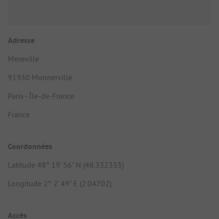
Adresse
Mereville
91930 Monnerville
Paris - Île-de-France
France
Coordonnées
Latitude 48° 19' 56" N (48.332333)
Longitude 2° 2' 49" E (2.04702)
Accès