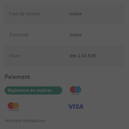
Frais de douche
Inclus
Électricité
Inclus
Chien
dès
1,50 EUR
Informations de paiement
Paiement
Règlement en espèces
Acompte obligatoire