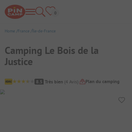
Home
France
Île-de-France
Camping Le Bois de la
Justice
Aperçu du camping
Plan du camping
8.5
Très bien
(
4
Avis
)