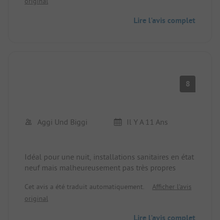
original
restaurant et le magasin n'étaient pas ouverts.
Ambiance détendue, mais il n'y a rien à explorer à
Lire l'avis complet
pied dans les environs.
8
Aggi Und Biggi
Il Y A 11 Ans
Idéal pour une nuit, installations sanitaires en état
neuf mais malheureusement pas très propres
Cet avis a été traduit automatiquement.
Afficher l'avis
original
Lire l'avis complet