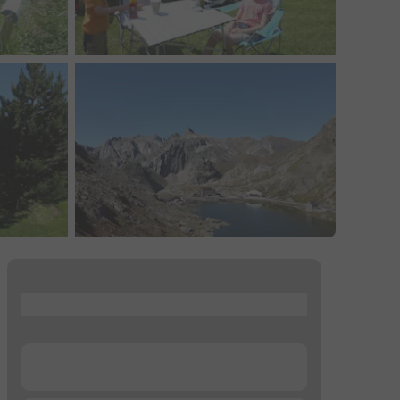
...
...