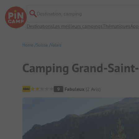
Destination, camping
Destinations
Les meilleurs campings
Thématiques
App
Home
Suisse
Valais
Camping Grand-Saint
Aperçu du camping
9
Fabuleux
(
2
Avis
)