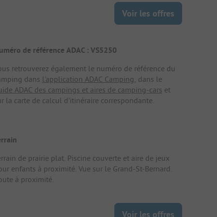
Voir les offres
uméro de référence ADAC : VS5250
ous retrouverez également le numéro de référence du
amping dans
l'application ADAC Camping
, dans le
uide ADAC des campings et aires de camping-cars
et
r la carte de calcul d'itinéraire correspondante.
errain
rrain de prairie plat. Piscine couverte et aire de jeux
our enfants à proximité. Vue sur le Grand-St-Bernard.
oute à proximité.
Voir les offres