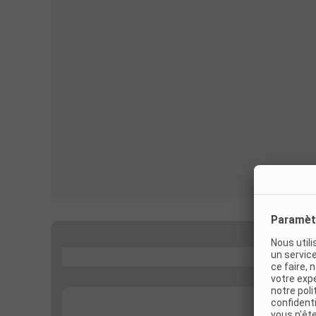
...
...