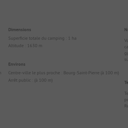
Dimensions
N
Superficie totale du camping : 1 ha
V
Altitude : 1630 m
c
g
su
Environs
n
Centre-ville le plus proche : Bourg-Saint-Pierre (à 100 m)
Arrêt public : (à 100 m)
T
Te
p
R