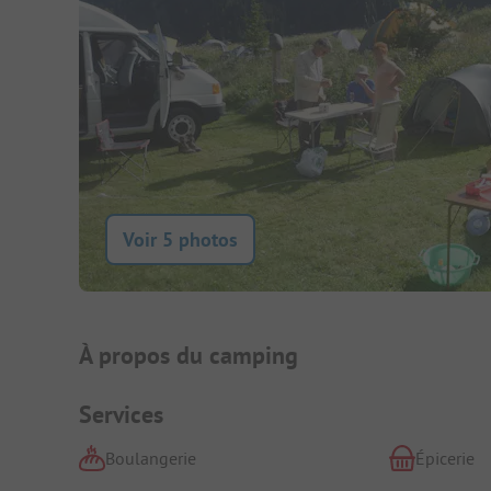
Voir 5 photos
Présentation du camping
À propos du camping
Services
Boulangerie
Épicerie