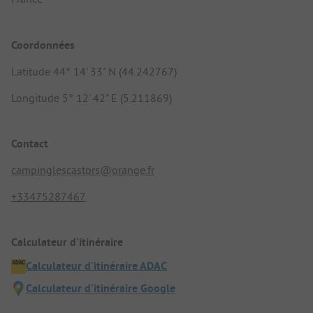
Coordonnées
Latitude 44° 14' 33" N (44.242767)
Longitude 5° 12' 42" E (5.211869)
Contact
campinglescastors@orange.fr
+33475287467
Calculateur d'itinéraire
Calculateur d'itinéraire ADAC
Calculateur d'itinéraire Google