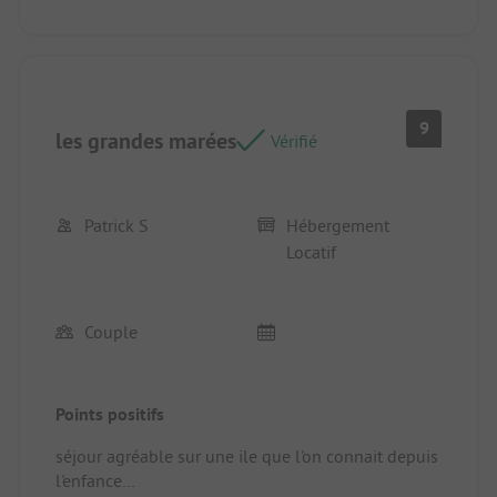
grand , et bien équipé
9
les grandes marées
Vérifié
Patrick S
Hébergement
Locatif
Couple
Points positifs
séjour agréable sur une ile que l'on connait depuis
l'enfance