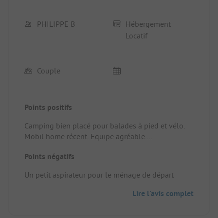
PHILIPPE B
Hébergement
Locatif
Couple
Points positifs
Camping bien placé pour balades à pied et vélo.
Mobil home récent. Equipe agréable.
Emplacement/Hébergement locatif: Mobil home
Points négatifs
récent, bien consu.
Un petit aspirateur pour le ménage de départ
Lire l'avis complet