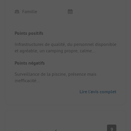
Famille
Points positifs
Infrastructures de qualité, du personnel disponible
et agréable, un camping propre, calme.
Emplacement/Hébergement locatif: Très bien
Points négatifs
aménagé et équipement complet
Surveillance de la piscine, présence mais
inefficacité
Emplacement/Hébergement locatif: Ajouter un
Lire l'avis complet
lave vaisselle
9