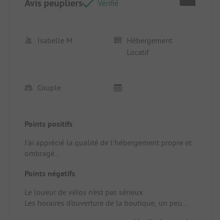
Avis peupliers
Vérifié
Isabelle M
Hébergement
Locatif
Couple
Points positifs
J'ai apprécié la qualité de l'hébergement propre et
ombragé
Emplacement/Hébergement locatif: Très bon
Points négatifs
hébergement propre et bien aménagé
Le loueur de vélos n'est pas sérieux
Les horaires d'ouverture de la boutique, un peu
tard le matin