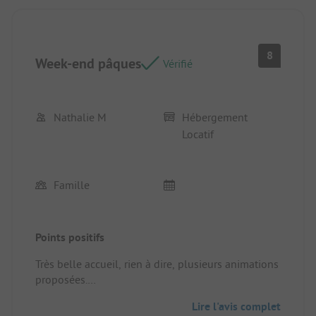
8
Week-end pâques
Vérifié
Nathalie M
Hébergement
Locatif
Famille
Points positifs
Très belle accueil, rien à dire, plusieurs animations
proposées.
Emplacement/Hébergement locatif: Un peu dans
Lire l'avis complet
son jus, la cafetière pas top du tout, sinon assez