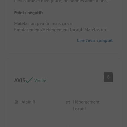
Lieu calme et bien placé, de bonnes animations,
des installations de jeux idéales pour les enfants.
Points négatifs
Un staff accueillant et souriant. Le mobile home
était propre et bien équipé.
Matelas un peu fin mais ça va.
Emplacement/Hébergement locatif: Cosy et
Emplacement/Hébergement locatif: Matelas un
chaleureux.
peu fin.
Lire l'avis complet
8
AVIS
Vérifié
Alain R
Hébergement
Locatif