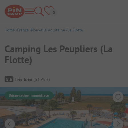
Home
France
Nouvelle-Aquitaine
La Flotte
Camping Les Peupliers (La
Flotte)
Aperçu du camping
8.6
Très bien
(
33
Avis
)
Réservation immédiate