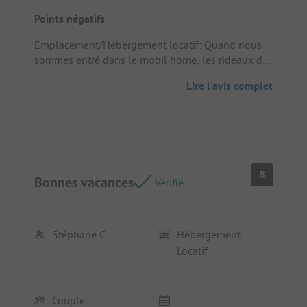
Emplacement/Hébergement locatif: Mobil home
Points négatifs
récent et bien équipé.
Emplacement/Hébergement locatif: Quand nous
sommes entré dans le mobil home, les rideaux des
chambres étaient tirés, et là surprise ! derrière les
Lire l'avis complet
rideaux les vitres étaient couvertes de fientes
d'oiseaux. Franchement la personne qui a tiré les
rideaux n'a pas pu ne pas les voir, les vitres en
étaient crépies.
8
Bonnes vacances
Vérifié
Stéphane C
Hébergement
Locatif
Couple