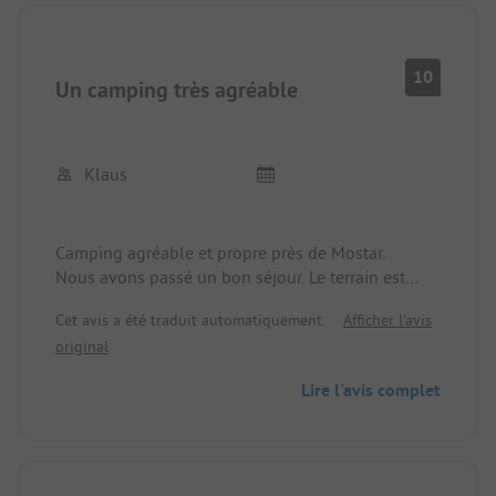
10
Un camping très agréable
Klaus
Camping agréable et propre près de Mostar.
Nous avons passé un bon séjour. Le terrain est
propre et le gérant très sympathique. Le terrain est
Cet avis a été traduit automatiquement.
Afficher l'avis
idéal comme point de départ pour des excursions
original
à Mostar, Blagaj et Međugorje.
Les installations sanitaires étaient très propres
Lire l'avis complet