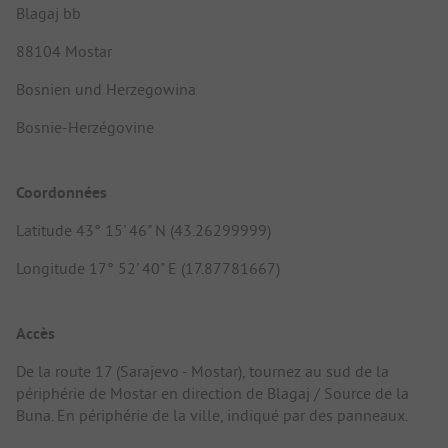
Blagaj bb
88104 Mostar
Bosnien und Herzegowina
Bosnie-Herzégovine
Coordonnées
Latitude 43° 15' 46" N (43.26299999)
Longitude 17° 52' 40" E (17.87781667)
Accès
De la route 17 (Sarajevo - Mostar), tournez au sud de la
périphérie de Mostar en direction de Blagaj / Source de la
Buna. En périphérie de la ville, indiqué par des panneaux.