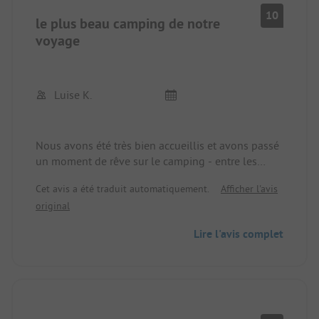
10
le plus beau camping de notre
voyage
Luise K.
Nous avons été très bien accueillis et avons passé
un moment de rêve sur le camping - entre les
cerisiers (avec des cerises mûres que nous avons
Cet avis a été traduit automatiquement.
Afficher l'avis
pu manger), le bruit agréable de la rivière et la vue
original
magnifique sur les montagnes autour de nous,
nous avons apprécié le temps passé. Nous avons
Lire l'avis complet
pu mettre notre voiture sous un carport et étions
ainsi protégés de la pluie. Les installations
sanitaires et la kitchenette étaient en très bon état.
Nous recommandons sans hésiter ce camping à
d'autres personnes.