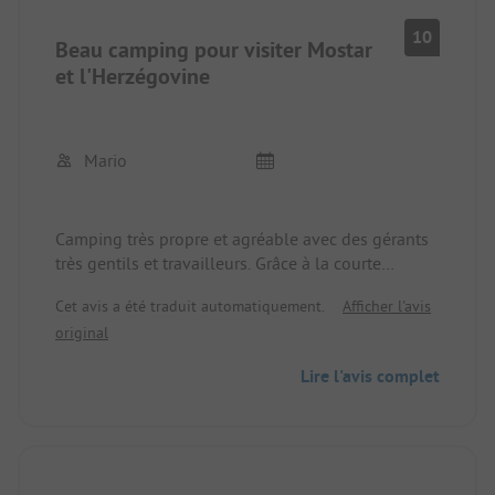
10
Beau camping pour visiter Mostar
et l'Herzégovine
Mario
Camping très propre et agréable avec des gérants
très gentils et travailleurs. Grâce à la courte
distance, idéal pour visiter par exemple Mostar ou
Cet avis a été traduit automatiquement.
Afficher l'avis
la région d'Herzégovine avec ses nombreuses
original
curiosités. Un bon restaurant avec une cuisine
régionale est accessible à pied.
Lire l'avis complet