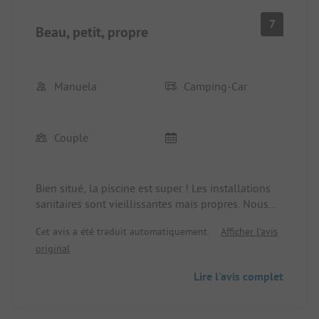
7
Beau, petit, propre
Manuela
Camping-Car
Couple
Bien situé, la piscine est super ! Les installations
sanitaires sont vieillissantes mais propres. Nous
nous sommes bien sentis ici. Belle vue. Le
Cet avis a été traduit automatiquement.
Afficher l'avis
propriétaire du site est très sympa. Nous aimerions
original
revenir ici. Un séjour prévu d'un jour est devenu
trois jours. Grand supermarché accessible à pied.
Lire l'avis complet