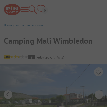
Home
Bosnie-Herzégovine
Camping Mali Wimbledon
Aperçu du camping
9
Fabuleux
(
9
Avis
)