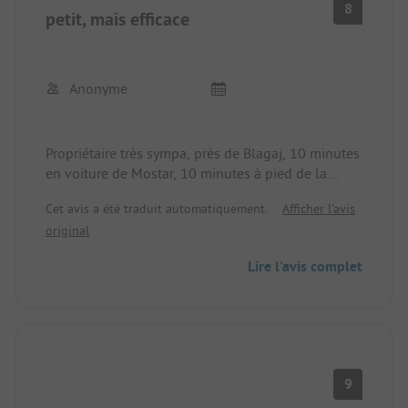
8
petit, mais efficace
Anonyme
Propriétaire très sympa, près de Blagaj, 10 minutes
en voiture de Mostar, 10 minutes à pied de la
rivière Buna (très froide), calme, propre, sanitaires
Cet avis a été traduit automatiquement.
Afficher l'avis
super (propres + eau chaude en permanence)
original
Lire l'avis complet
9