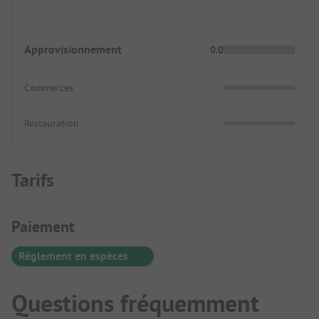
Approvisionnement
0.0
Commerces
Restauration
Tarifs
Informations de paiement
Paiement
Règlement en espèces
Questions fréquemment