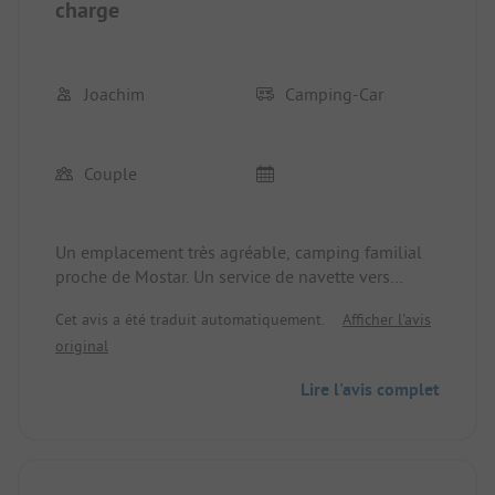
charge
Joachim
Camping-Car
Couple
Un emplacement très agréable, camping familial
proche de Mostar. Un service de navette vers
Mostar, avec prise en charge sur demande, est
Cet avis a été traduit automatiquement.
Afficher l'avis
organisé par le camping. Un encadrement
original
personnalisé, toutes les installations sont en
parfait état.
Lire l'avis complet