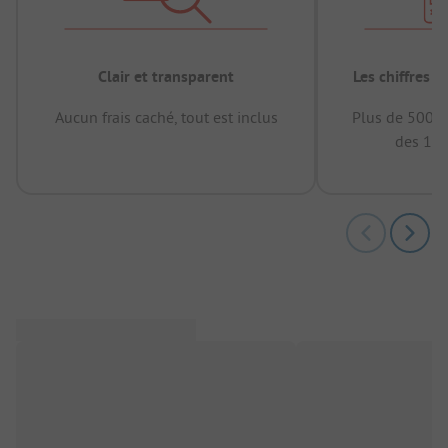
Clair et transparent
Les chiffres 
Aucun frais caché, tout est inclus
Plus de 500.0
des 12 