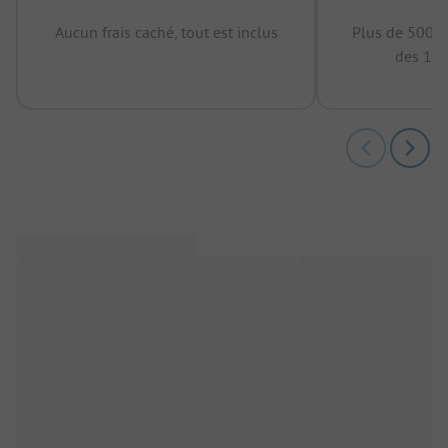
Aucun frais caché, tout est inclus
Plus de 500.0
des 12 