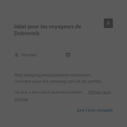
commercial en face et restaurants à proximité. C'est
plutôt un endroit pour le passage et la visite de
Dubrovnik que pour les vacances.
8
Idéal pour les voyageurs de
Dubrovnik
Michael
Petit camping/emplacement vieillissant.
Convient pour les camping-cars et les petites
caravanes, électricité, WLAN, machine à laver, etc.
Cet avis a été traduit automatiquement.
Afficher l'avis
disponibles.
original
Les toilettes et les douches ne sont pas luxueuses
mais propres et fonctionnelles.
Lire l'avis complet
La gérante est très gentille et serviable et même
après la saison, le séjour vaut la peine d'être
réservé par téléphone.