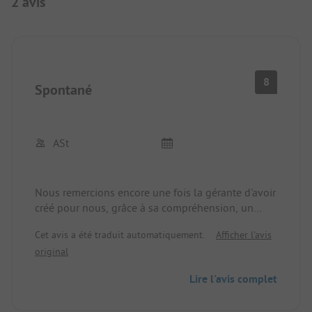
2 avis
8
Spontané
ASt
Nous remercions encore une fois la gérante d'avoir
créé pour nous, grâce à sa compréhension, un
endroit où nous avons pu stationner le soir pour
Cet avis a été traduit automatiquement.
Afficher l'avis
une nuit avec notre camping-car après un voyage
original
fatigant de 8h de l'Albanie à la Croatie via le
Monténégro. C'est un endroit simple, plutôt adapté
Lire l'avis complet
aux campeurs et aux fourgons/petits camping-
cars, mais tout est disponible et propre. Centre