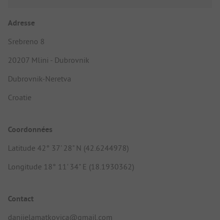
Adresse
Srebreno 8
20207 Mlini - Dubrovnik
Dubrovnik-Neretva
Croatie
Coordonnées
Latitude 42° 37' 28" N (42.6244978)
Longitude 18° 11' 34" E (18.1930362)
Contact
danijelamatkovica@gmail.com