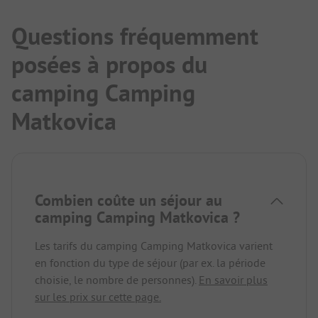
Arrêt de bus à 100 m environ pour Dubrovnik 15
min.
Questions fréquemment
Possibilité de faire des achats dans le centre
posées à propos du
commercial en face.
Pizzeria à côté.
camping Camping
Nous reviendrons volontiers.
Matkovica
Combien coûte un séjour au
camping Camping Matkovica ?
Les tarifs du camping Camping Matkovica varient
en fonction du type de séjour (par ex. la période
choisie, le nombre de personnes).
En savoir plus
sur les prix sur cette page.