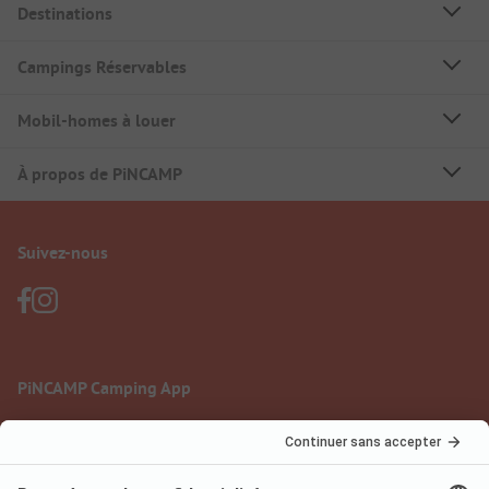
Destinations
Campings Réservables
Mobil-homes à louer
À propos de PiNCAMP
Suivez-nous
PiNCAMP Camping App
à utiliser gratuitement