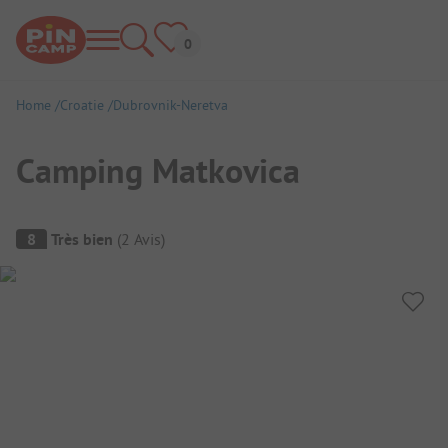
Home
Croatie
Dubrovnik-Neretva
Camping Matkovica
Aperçu du camping
8
Très bien
(
2
Avis
)