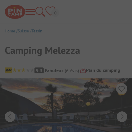
Home
Suisse
Tessin
Camping Melezza
Aperçu du camping
Plan du camping
9.3
Fabuleux
(
6
Avis
)