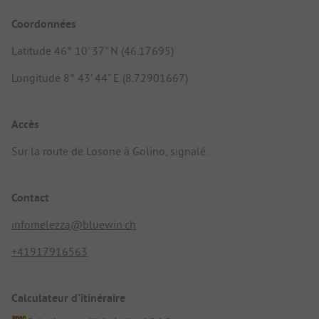
Coordonnées
Latitude 46° 10' 37" N (46.17695)
Longitude 8° 43' 44" E (8.72901667)
Accès
Sur la route de Losone à Golino, signalé.
Contact
infomelezza@bluewin.ch
+41917916563
Calculateur d'itinéraire