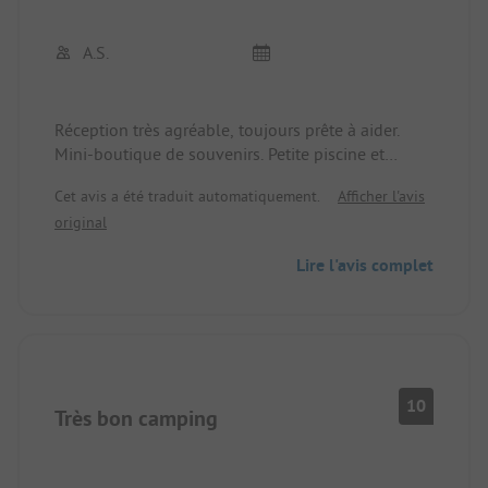
A.S.
Réception très agréable, toujours prête à aider.
Mini-boutique de souvenirs. Petite piscine et
jacuzzi. Possibilité de réserver un sauna. Espace
Cet avis a été traduit automatiquement.
Afficher l'avis
supplémentaire pour les campeurs permanents.
original
Camping très bien entretenu avec des sanitaires
très propres, douche supplémentaire pour les
Lire l'avis complet
chiens. Le restaurant était bien fréquenté tous les
jours. La route était parfois bruyante (motos). Arrêt
de bus juste devant le camping.
10
Très bon camping