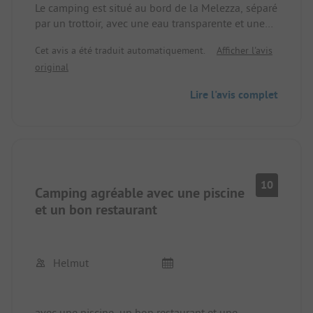
Le camping est situé au bord de la Melezza, séparé
par un trottoir, avec une eau transparente et une
plage de sable - magnifique ! Si l'eau y est trop
Cet avis a été traduit automatiquement.
Afficher l'avis
froide, on peut utiliser la piscine et les bulles du
original
camping.
Lire l'avis complet
10
Camping agréable avec une piscine
et un bon restaurant
Helmut
avec une piscine, un bon restaurant et une