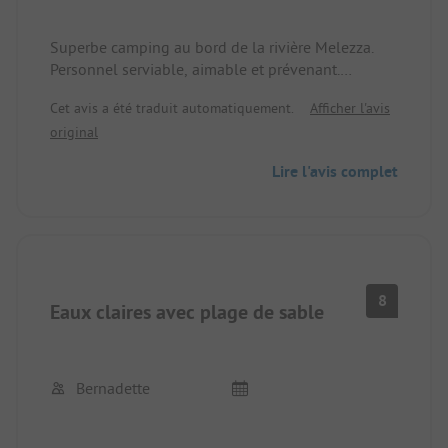
Superbe camping au bord de la rivière Melezza.
Personnel serviable, aimable et prévenant.
Installations sanitaires propres comme un sou
Cet avis a été traduit automatiquement.
Afficher l'avis
neuf. Piscine privée, barbecue préparé. Bon
original
restaurant sur place et bon cuisinier. Ses pizzas
sont particulièrement réputées. Accompagné d'un
Lire l'avis complet
verre de vin rouge abordable, tout va bien dans le
meilleur des mondes.
Propre raccordement électrique et eau par
emplacement
8
Eaux claires avec plage de sable
Bernadette