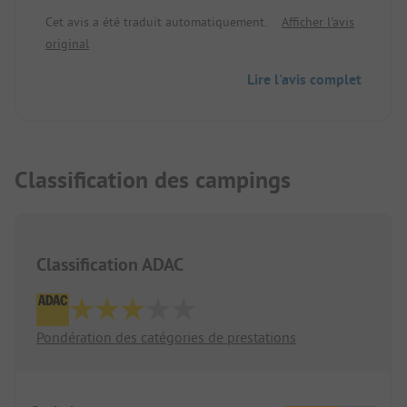
des douches en parfait état ! On pourrait se
Cet avis a été traduit automatiquement.
Afficher l'avis
doucher pendant des heures.
original
Proche de la ville, au bord de la rivière. On
n'entend pas la rue.
Lire l'avis complet
Electricité 16A, eau et évacuation sur chaque
parcelle.
Classification des campings
Classification ADAC
Pondération des catégories de prestations