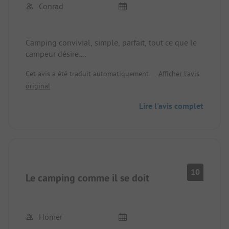
Conrad
Camping convivial, simple, parfait, tout ce que le
campeur désire.
Tout est disponible, comme la piscine, les petits
Cet avis a été traduit automatiquement.
Afficher l'avis
commerces, les installations sanitaires propres.
original
Si on a connu le site il y a 30 ans, c'est maintenant
un camping confortable.
Lire l'avis complet
A recommander.
10
Le camping comme il se doit
Homer