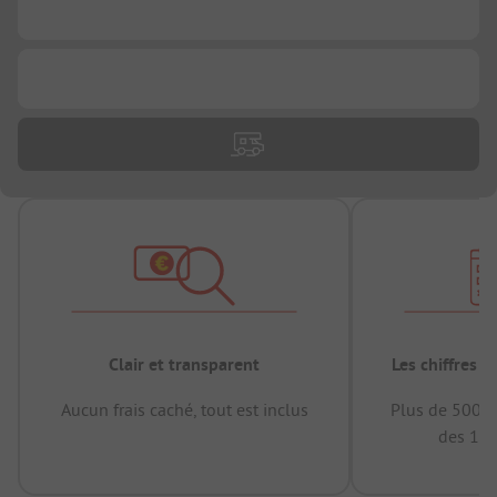
...
...
Clair et transparent
Les chiffres 
Aucun frais caché, tout est inclus
Plus de 500.0
des 12 