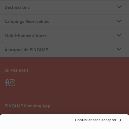
Destinations
Campings Réservables
Mobil-homes à louer
À propos de PiNCAMP
Suivez-nous
PiNCAMP Camping App
à utiliser gratuitement