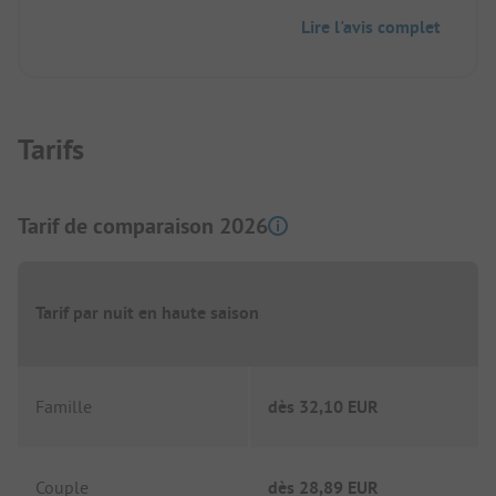
Notre fille et sa famille en caravane se joignent
Lire l'avis complet
volontiers à nous.
( Désolé de vous contacter seulement maintenant )
Tarifs
Tarif de comparaison 2026
Tarif par nuit en haute saison
Famille
dès
32,10 EUR
Couple
dès
28,89 EUR