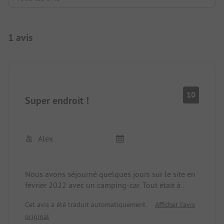
1 avis
10
Super endroit !
Alex
Nous avons séjourné quelques jours sur le site en
février 2022 avec un camping-car. Tout était à
notre convenance, aimable, serviable, simple.
Cet avis a été traduit automatiquement.
Afficher l'avis
Merci pour le bon accueil sur le camping. Nous
original
reviendrons.