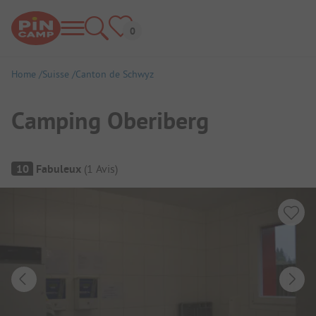
Home
Suisse
Canton de Schwyz
Camping Oberiberg
Aperçu du camping
10
Fabuleux
(
1
Avis
)