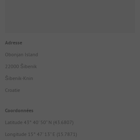
Adresse
Obonjan Island
22000 Šibenik
Šibenik-Knin
Croatie
Coordonnées
Latitude 43° 40' 50" N (43.6807)
Longitude 15° 47' 13" E (15.7871)