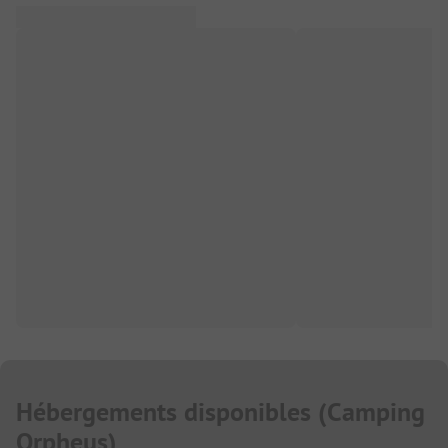
Hébergements disponibles
(
Camping
Orpheus
)