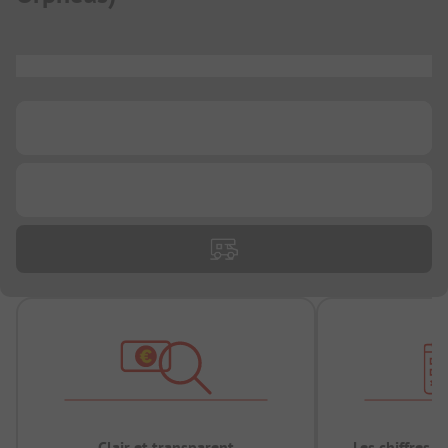
...
...
...
Clair et transparent
Les chiffres 