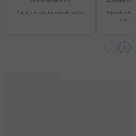
Aucun frais caché, tout est inclus
Plus de 500.0
des 12 