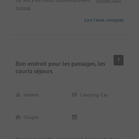
Cet avis a été traduit automatiquement.
Afficher l'avis
fois car la situation du camping est fantastique. On
original
entend un peu l'autoroute, mais ça passe vite.
Lire l'avis complet
7
Bon endroit pour les passages, les
courts séjours
Johann
Camping-Car
Couple