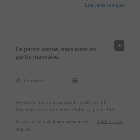
Lire l'avis complet
6
En partie bonne, mais aussi en
partie mauvaise.
Anonyme
Attention : hauteur maximale 3m40cm !!!!!
Prix clairement trop élevé. Parfois, à peine 194
volts de tension sur le câble. Fusible de 6 A
Cet avis a été traduit automatiquement.
Afficher l'avis
maximum. Sanitaires Propres et bons. Directement
original
au bord du lac. Vue imprenable.
Malheureusement, autoroute et voie ferrée juste