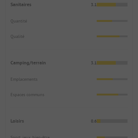
Sanitaires
3.1
Quantité
Qualité
Camping/terrain
3.1
Emplacements
Espaces communs
Loisirs
0.6
Sport, jeux, bien-être