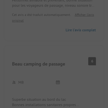
Personnel aimable et prévenant, bonne situation
pour les voyageurs de passage, niveau sonore très
élevé à cause du train et de l'autoroute si l'on a
Cet avis a été traduit automatiquement.
Afficher l'avis
une place juste devant. Au bord du lac, nettement
original
moins. Excellente propreté de tous les sanitaires.
WIFI très lent.
Lire l'avis complet
6
Beau camping de passage
MB
Superbe situation au bord du lac
Bonnes installations sanitaires propres