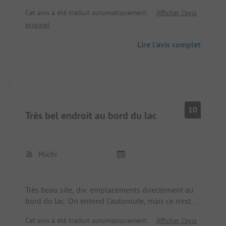
Idéal pour le passage
Cet avis a été traduit automatiquement.
Afficher l'avis
original
Lire l'avis complet
10
Très bel endroit au bord du lac
Michi
Très beau site, div. emplacements directement au
bord du lac. On entend l'autoroute, mais ce n'est
pas gênant pour nous. Les installations sanitaires
Cet avis a été traduit automatiquement.
Afficher l'avis
sont très propres. Nous aimons venir ici😍😍.