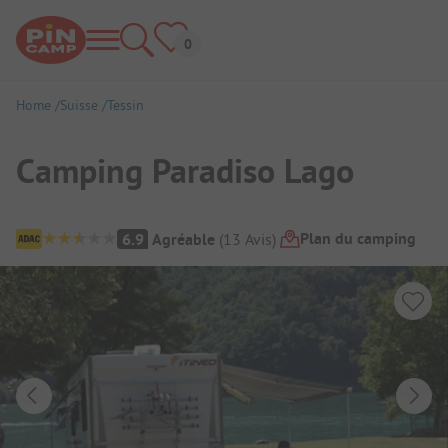
Home
Suisse
Tessin
Camping Paradiso Lago
Aperçu du camping
Plan du camping
6.9
Agréable
(
13
Avis
)