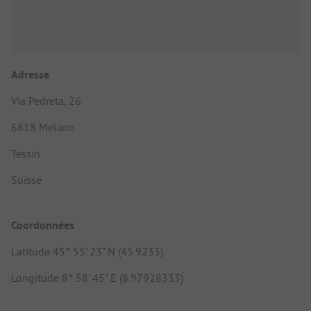
Adresse
Via Pedreta, 26
6818 Melano
Tessin
Suisse
Coordonnées
Latitude 45° 55' 23" N (45.9233)
Longitude 8° 58' 45" E (8.97928333)