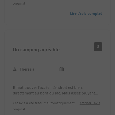
original
Lire l'avis complet
8
Un camping agréable
Theresia
Il faut trouver l'accès ! L'endroit est bien,
directement au bord du lac. Mais assez bruyant
(voie ferrée et autoroute). Le personnel est aimable
Cet avis a été traduit automatiquement.
Afficher l'avis
et serviable, les sanitaires sont corrects et propres.
original
Bon croissant (à commander)