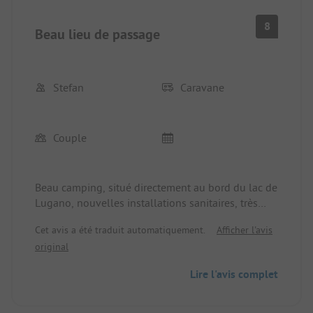
8
Beau lieu de passage
Stefan
Caravane
Couple
Beau camping, situé directement au bord du lac de
Lugano, nouvelles installations sanitaires, très
propre, emplacements sur herbe, inconvénient :
Cet avis a été traduit automatiquement.
Afficher l'avis
l'autoroute et la voie ferrée juste derrière le lac.
original
Bien adapté pour le passage.
Lire l'avis complet