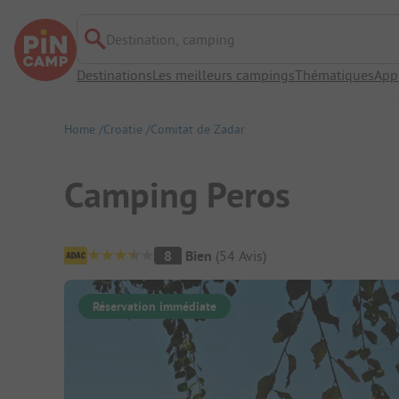
Destination, camping
Destinations
Les meilleurs campings
Thématiques
App
Home
Croatie
Comitat de Zadar
Camping Peros
Aperçu du camping
8
Bien
(
54
Avis
)
Réservation immédiate