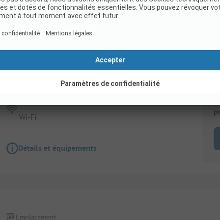
Emplacement
Grand emplacement pour une voiture + caravan
(une personne incluse dans le prix)
Animaux admis
Télé
E
p
Wi-Fi
Détails et équipements
Emplacement