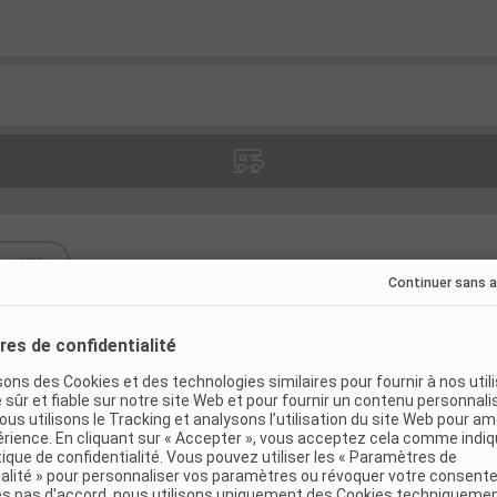
atif
(
0
)