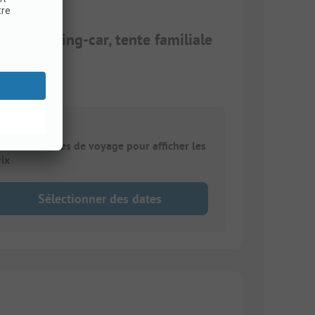
e, camping-car, tente familiale
ntrez vos dates de voyage pour afficher les
rix
Sélectionner des dates