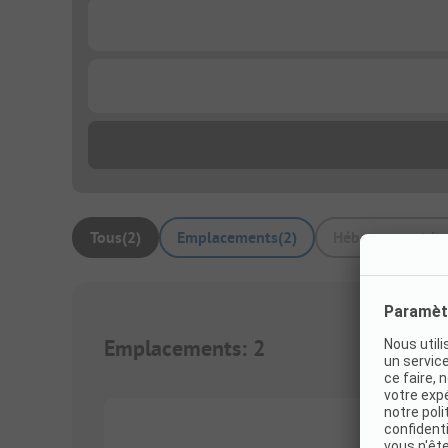
...
...
Tous
(
2
)
Emplacements
(
2
)
Hébergement loc
Emplacements
:
2
1/
9