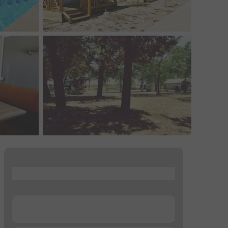
...
...