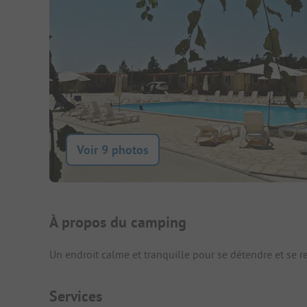
Voir 9 photos
Présentation du camping
À propos du camping
Un endroit calme et tranquille pour se détendre et se r
Services