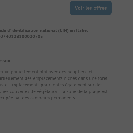
Voir les offres
de d'identification national (CIN) en Italie:
T074012B100020783
errain
rrain partiellement plat avec des peupliers, et
artiellement des emplacements nichés dans une forêt
ixte. Emplacements pour tentes également sur des
unes couvertes de végétation. La zone de la plage est
ccupée par des campeurs permanents.