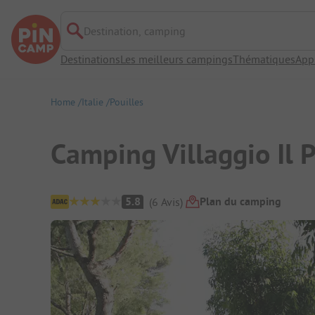
Destination, camping
Destinations
Les meilleurs campings
Thématiques
App
Home
Italie
Pouilles
Camping Villaggio Il 
Aperçu du camping
Plan du camping
5.8
(
6
Avis
)