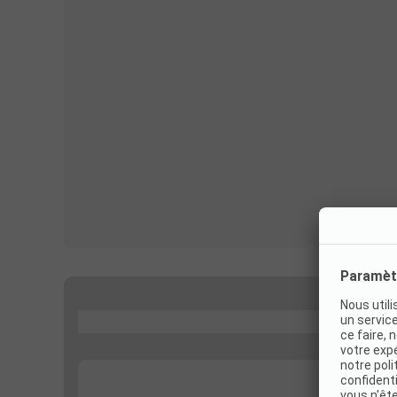
...
...