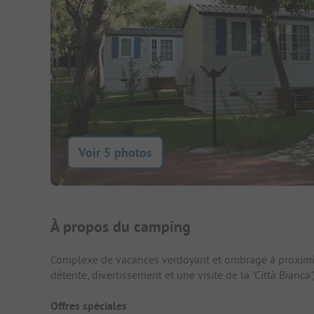
Voir 5 photos
Présentation du camping
À propos du camping
Complexe de vacances verdoyant et ombragé à proximit
détente, divertissement et une visite de la "Città Bianca"
Offres spéciales