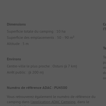
Dimensions
Co
I
Superficie totale du camping : 10 ha
Superficie des emplacements : 50 - 90 m²
Altitude : 5 m
T
Te
Environs
p
Centre-ville le plus proche : Ostuni (à 7 km)
m
Arrêt public : (à 200 m)
d
o
Numéro de référence ADAC : PU4500
Vous retrouverez également le numéro de référence du
camping dans
l'application ADAC Camping
, dans le