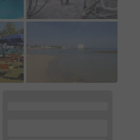
...
...