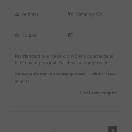
Andreas
Camping-Car
Couple
Pas standard pour le prix. 1 WC et 1 douche dans
le bâtiment principal. Pas d'évacuation possible
des WC. Pour 35 € par jour, il manquait des choses.
Cet avis a été traduit automatiquement.
Afficher l'avis
Le point positif est que le camping est situé
original
directement au bord de l'eau.
Lire l'avis complet
6