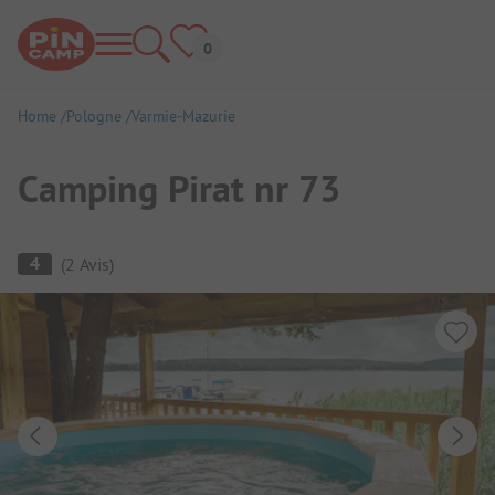
Home
Pologne
Varmie-Mazurie
Camping Pirat nr 73
Aperçu du camping
4
(
2
Avis
)