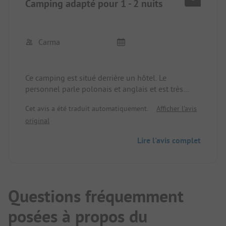
Camping adapté pour 1 - 2 nuits
Carma
Ce camping est situé derrière un hôtel. Le
personnel parle polonais et anglais et est très
aimable. Il y a de l'électricité sur le terrain mais pas
Cet avis a été traduit automatiquement.
Afficher l'avis
d'eau ni de station de vidange. Il n'y a de la place
original
que pour 5 à 6 caravanes ou remorques avec
voiture. Prix pour 2 nuits, électricité comprise.
Lire l'avis complet
36,00 €. L'avantage est que l'on se trouve
directement au bord de l'eau.
Questions fréquemment
posées à propos du