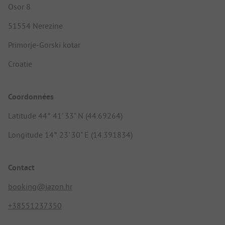
Osor 8
51554 Nerezine
Primorje-Gorski kotar
Croatie
Coordonnées
Latitude 44° 41' 33" N (44.69264)
Longitude 14° 23' 30" E (14.391834)
Contact
booking@jazon.hr
+38551237350