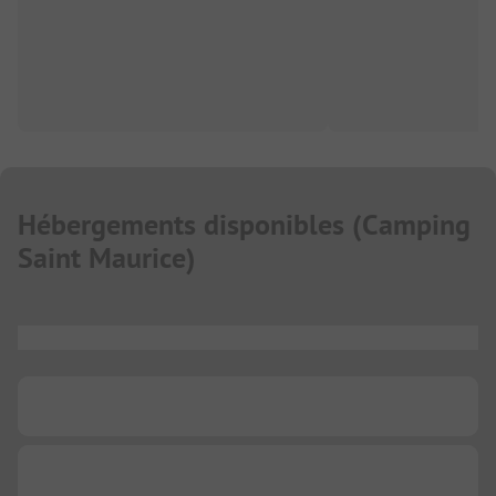
Hébergements disponibles
(
Camping
Saint Maurice
)
...
...
...