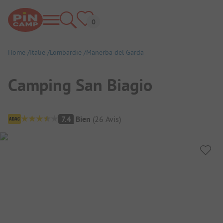
Home
Italie
Lombardie
Manerba del Garda
Camping San Biagio
Aperçu du camping
7.4
Bien
(
26
Avis
)