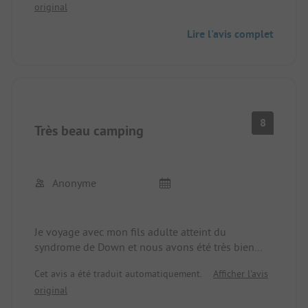
original
pas de télévision malgré l'annonce, terrasse en
bois absolument à rénover ! Beaucoup trop cher !
Lire l'avis complet
8
Très beau camping
Anonyme
Je voyage avec mon fils adulte atteint du
syndrome de Down et nous avons été très bien
accueillis à la réception.
Cet avis a été traduit automatiquement.
Afficher l'avis
Au restaurant, malgré la réservation d'une table à
original
l'avant, nous avons été placés à l'arrière.
( Mon fils se comporte parfaitement)