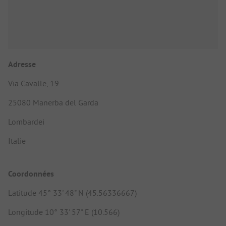
Adresse
Via Cavalle, 19
25080 Manerba del Garda
Lombardei
Italie
Coordonnées
Latitude 45° 33' 48" N (45.56336667)
Longitude 10° 33' 57" E (10.566)