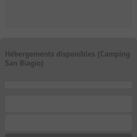
Hébergements disponibles
(
Camping
San Biagio
)
...
...
...