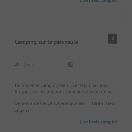
Lire l'avis complet
8
Camping sur la péninsule
Denis
J'ai trouvé le camping bien :) ce n'était pas trop
bruyant, les installations sanitaires étaient un peu
vieillissantes, mais propres. J'aime aussi voir
Cet avis a été traduit automatiquement.
Afficher l'avis
comment les coins sont entretenus et j'ai à peine
original
trouvé des toiles d'araignées...
Nous avions un emplacement presque tout devant
Lire l'avis complet
et un accès direct au lac. C'était génial... Il y avait
aussi des arbres avec de l'ombre et l'emplacement