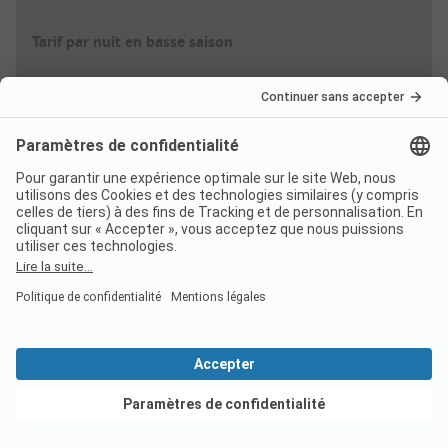
Tarif par nuit en basse saison
Famille
dès
42,00 EUR
Couple
dès
36,00 EUR
Options
Taxe de séjour
Non inclus
Voir les offres
Wi-Fi
Inclus