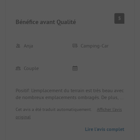
5
Bénéfice avant Qualité
Anja
Camping-Car
Couple
Positif: L'emplacement du terrain est très beau avec
de nombreux emplacements ombragés. De plus, il
y a sur le terrain un très beau et bon restaurant
Cet avis a été traduit automatiquement.
Afficher l'avis
avec un personnel amical à un prix raisonnable.
original
Réception germanophone.
Négatif: Réservation possible uniquement par e-
Lire l'avis complet
mail, donc les demandes de dernière minute ne
sont pas prises en compte. Trop cher pour ce qui