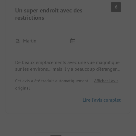
6
Un super endroit avec des
restrictions
Martin
De beaux emplacements avec une vue magnifique
sur les environs... mais il y a beaucoup d'étrangers
sur le côté ouest qui sont autorisés à marcher à
Cet avis a été traduit automatiquement.
Afficher l'avis
travers le camping pour explorer l'île en aval........
original
Limite nettement le plaisir de l'installation qui
n'est donc pas fermée.... Sanitaires superbes
Lire l'avis complet
Pagination