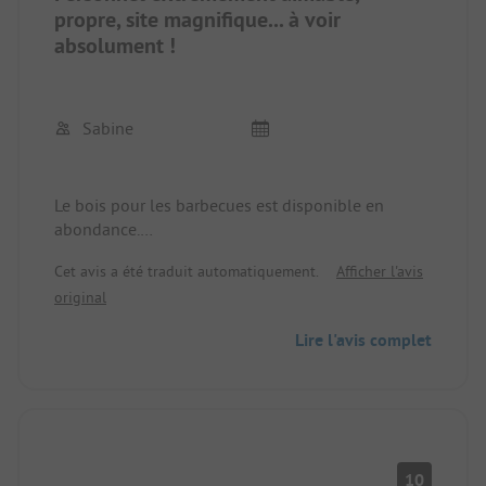
propre, site magnifique... à voir
absolument !
Sabine
Le bois pour les barbecues est disponible en
abondance.
Un endroit magnifique, petit mais agréable.
Cet avis a été traduit automatiquement.
Afficher l'avis
Beaucoup de tables disponibles, en partie
original
couvertes.
Pour ceux qui souhaitent passer des vacances
Lire l'avis complet
paisibles,
est à la bonne adresse.
Il n'y avait pas de baigneurs.
Nous reviendrons :-)
10