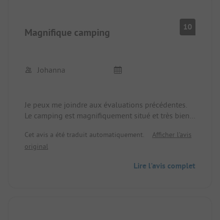
10
Magnifique camping
Johanna
Je peux me joindre aux évaluations précédentes.
Le camping est magnifiquement situé et très bien
entretenu avec une attention particulière aux
Cet avis a été traduit automatiquement.
Afficher l'avis
détails. Beaucoup de fleurs grimpantes, de
original
pavillons de toile et de guirlandes lumineuses. La
pataugeoire est géniale pour les enfants. (Mes
Lire l'avis complet
deux garçons déjà plus grands, 7 et 9 ans, l'ont
aussi appréciée) et le Rhin est génial pour se
rafraîchir et se laisser flotter. Les repas au
restaurant étaient délicieux, à des prix
raisonnables, et le personnel était très serviable et