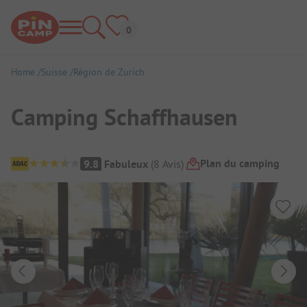
Home
Suisse
Région de Zurich
Camping Schaffhausen
Aperçu du camping
Plan du camping
9.8
Fabuleux
(
8
Avis
)