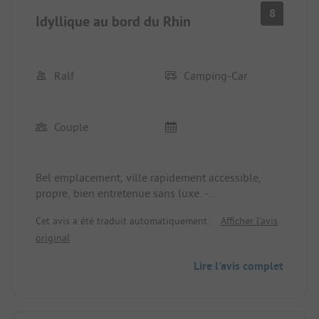
qu'il offre, est magnifique. Malgré la proximité de
8
Idyllique au bord du Rhin
la route, c'est un camping paisible. Nous
reviendrons à coup sûr !
Ralf
Camping-Car
Couple
Bel emplacement, ville rapidement accessible,
propre, bien entretenue sans luxe. -
Malheureusement, les installations sanitaires
Cet avis a été traduit automatiquement.
Afficher l'avis
obsolètes ne répondent pas aux attentes.
original
Lire l'avis complet