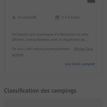
Ernst Klaffl
Il Y A 9 Ans
Un terrain sans panneaux d'interdiction et sans
affiches omniprésentes avec le règlement du
camping et autres obligations et interdictions, et
Cet avis a été traduit automatiquement.
Afficher l'avis
pourtant, ou justement pour cette raison, un
original
terrain parfait. Des emplacements spacieux, des
pelouses où l'on peut vraiment jouer, de grands
Lire l'avis complet
arbres ombragés, des installations sanitaires
impeccables et le Rhin pour se baigner.
Classification des campings