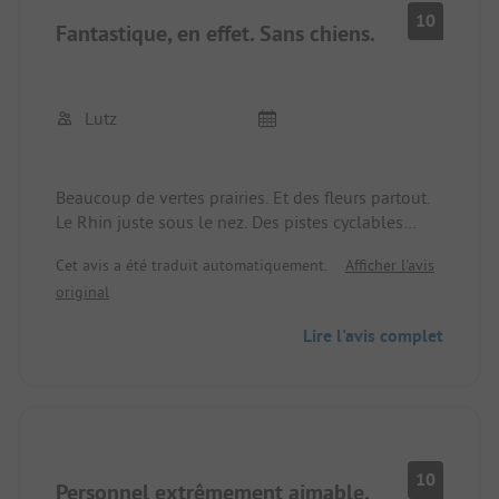
aimable. Nous nous sommes sentis les bienvenus
10
Fantastique, en effet. Sans chiens.
et avons apprécié l'ambiance.
Lutz
Beaucoup de vertes prairies. Et des fleurs partout.
Le Rhin juste sous le nez. Des pistes cyclables
dans toutes les directions.
Cet avis a été traduit automatiquement.
Afficher l'avis
Superbe réseau WLAN. Électricité 16A.👍👍
original
Douches chaudes et grandes. Restaurant au top.
Réduction ADAC véritable 15%👍
Lire l'avis complet
10
Personnel extrêmement aimable,