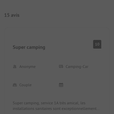
15 avis
10
Super camping
Anonyme
Camping-Car
Couple
Super camping, service 1A très amical, les
installations sanitaires sont exceptionnellement
bien en termes d’équipement, de taille des cabines