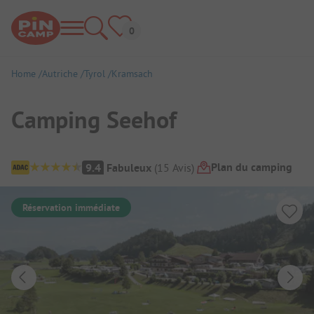
Home
Autriche
Tyrol
Kramsach
Camping Seehof
Aperçu du camping
Plan du camping
9.4
Fabuleux
(
15
Avis
)
Réservation immédiate