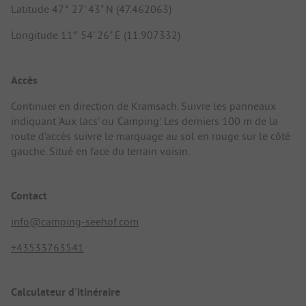
Latitude 47° 27' 43" N (47.462063)
Longitude 11° 54' 26" E (11.907332)
Accès
Continuer en direction de Kramsach. Suivre les panneaux
indiquant 'Aux lacs' ou 'Camping'. Les derniers 100 m de la
route d'accès suivre le marquage au sol en rouge sur le côté
gauche. Situé en face du terrain voisin.
Contact
info@camping-seehof.com
+43533763541
Calculateur d'itinéraire