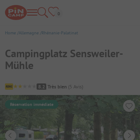
Home
Allemagne
Rhénanie-Palatinat
Campingplatz Sensweiler-
Mühle
Aperçu du camping
8.2
Très bien
(
5
Avis
)
Réservation immédiate