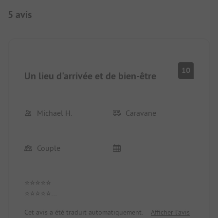
5 avis
10
Un lieu d'arrivée et de bien-être
Michael H.
Caravane
Couple
⭐⭐⭐⭐⭐
⭐⭐⭐⭐⭐
Cet avis a été traduit automatiquement.
Afficher l'avis
Un camping où l'on se sent bien dès le premier