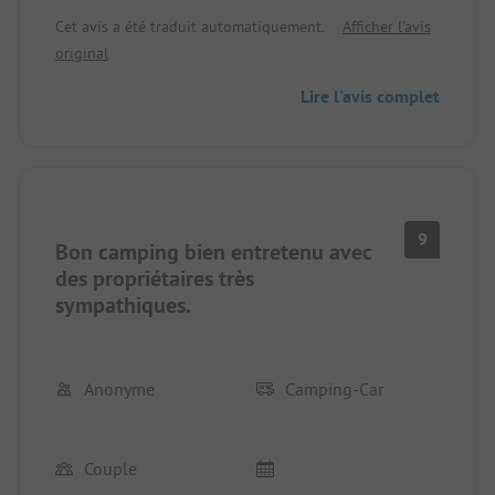
senti à l'aise dès le premier instant. La nourriture et
Cet avis a été traduit automatiquement.
Afficher l'avis
Pour tous ceux qui apprécient le calme, la nature
les boissons au restaurant sont excellentes.
original
et une ambiance familiale, c'est une
recommandation claire. Nous reviendrons avec
Lire l'avis complet
plaisir!
9
Bon camping bien entretenu avec
des propriétaires très
sympathiques.
Anonyme
Camping-Car
Couple