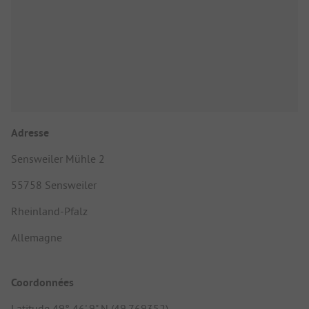
Adresse
Sensweiler Mühle 2
55758 Sensweiler
Rheinland-Pfalz
Allemagne
Coordonnées
Latitude 49° 46' 9" N (49.769352)