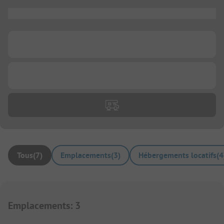
...
...
...
Tous
(
7
)
Emplacements
(
3
)
Hébergements locatifs
(
4
Emplacements
:
3
1/
6