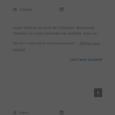
Couple
Super endroit au bord de l'Isarbach. Beaucoup
d'ombre. La route nationale est audible, mais ne
dérange pas. Gérants sympathiques et engagés.
Cet avis a été traduit automatiquement.
Afficher l'avis
Délicieux schnitzel, grandes portions, jardin à
original
bière. Chiens tenus en laisse autorisés. Club de
golf Edelstein-Hunsrück à proximité immédiate.
Lire l'avis complet
6
Heini