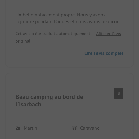
Un bel emplacement propre. Nous y avons
séjourné pendant Pâques et nous avons beaucoup
aimé, car on peut directement partir sur la piste
Cet avis a été traduit automatiquement.
Afficher l'avis
cyclable. Les installations sanitaires sont très
original
propres. Le restaurant sur place propose une
nourriture délicieuse et des boissons dans une
Lire l'avis complet
ambiance rock et agréable. Pendant notre trajet de
retour, la batterie de démarreur de notre véhicule a
faibli, mais l'aide a été rapidement fournie par le
couple de propriétaires, ce qui nous a permis de
reprendre la route assez rapidement. Globalement,
un très bon service, merci pour cela.
8
Beau camping au bord de
l'Isarbach
Martin
Caravane