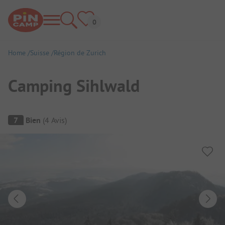
Home
Suisse
Région de Zurich
Camping Sihlwald
Aperçu du camping
7
Bien
(
4
Avis
)