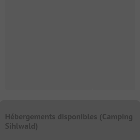
Hébergements disponibles
(
Camping
Sihlwald
)