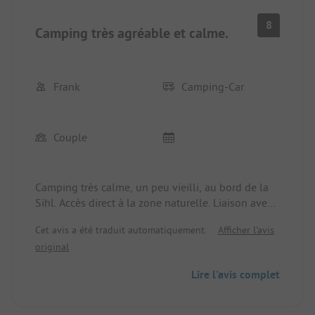
8
Camping très agréable et calme.
Frank
Camping-Car
Couple
Camping très calme, un peu vieilli, au bord de la
Sihl. Accès direct à la zone naturelle. Liaison avec
la ville en 1 heure (18 Fr.). Ambiance très amicale
Cet avis a été traduit automatiquement.
Afficher l'avis
et familiale.
original
Lire l'avis complet