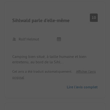
10
Sihlwald parle d'elle-même
Rolf Helmut
Camping bien situé, à taille humaine et bien
entretenu, au bord de la Sihl.
Personnel très aimable et serviable.
Cet avis a été traduit automatiquement.
Afficher l'avis
Nous y sommes allés avec deux chiens et un
original
camping-car et avons profité de beaux sentiers de
randonnée. Les installations sanitaires sont
Lire l'avis complet
anciennes mais très bien entretenues. Nous avons
bénéficié d'un temps ensoleillé et reviendrons
certainement.Conclusion : petit mais costaud !