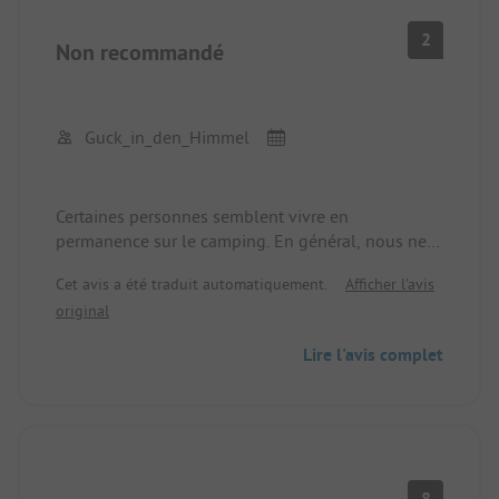
2
Non recommandé
Guck_in_den_Himmel
Certaines personnes semblent vivre en
permanence sur le camping. En général, nous ne
nous sommes pas sentis à l'aise et en sécurité. Il
Cet avis a été traduit automatiquement.
Afficher l'avis
semble que ce soit aussi un endroit pour les
original
personnes qui ne trouvent pas d'autre endroit où
vivre. C'est social de la part des propriétaires du
Lire l'avis complet
camping. Mais en tant que famille avec de jeunes
enfants, ce n'est pas l'endroit idéal pour passer des
vacances.
8