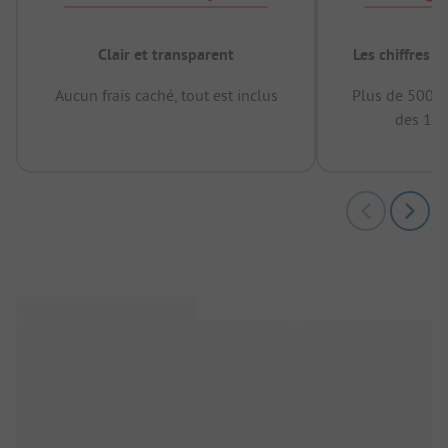
Clair et transparent
Les chiffres 
Aucun frais caché, tout est inclus
Plus de 500.0
des 12 