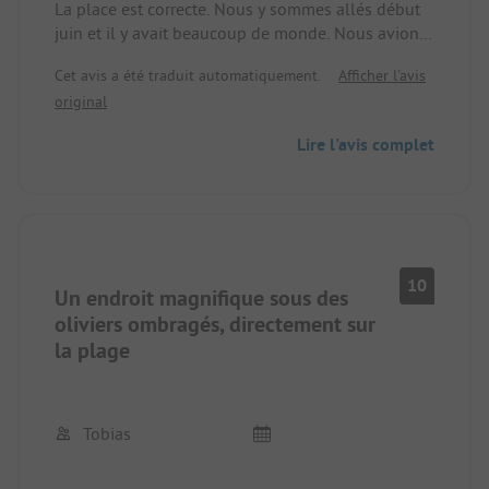
La place est correcte. Nous y sommes allés début
juin et il y avait beaucoup de monde. Nous avions
un emplacement relativement bon pour une
Cet avis a été traduit automatiquement.
Afficher l'avis
caravane. C'était assez plat. La plupart des
original
emplacements sont plutôt irréguliers. La plage est
plutôt inadaptée aux enfants, car il y a du gravier
Lire l'avis complet
et la mer devient vite très profonde. Il y a deux
accès. Une très raide et une moins raide. Mais la
qualité de la route est très mauvaise et trop étroite
pour les caravanes. Les installations sanitaires
sont très bonnes pour les standards grecs. On ne
reçoit aucune information lors de l'enregistrement,
10
Un endroit magnifique sous des
seulement sur demande.
oliviers ombragés, directement sur
la plage
Tobias