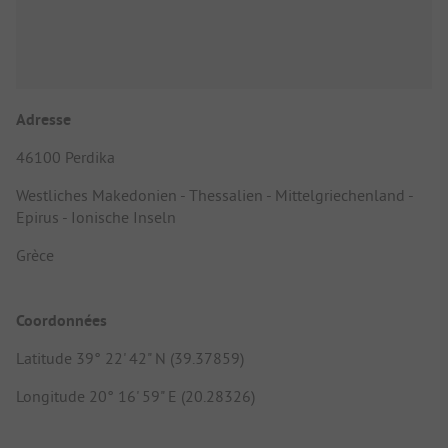
Adresse
46100 Perdika
Westliches Makedonien - Thessalien - Mittelgriechenland -
Epirus - Ionische Inseln
Grèce
Coordonnées
Latitude 39° 22' 42" N (39.37859)
Longitude 20° 16' 59" E (20.28326)