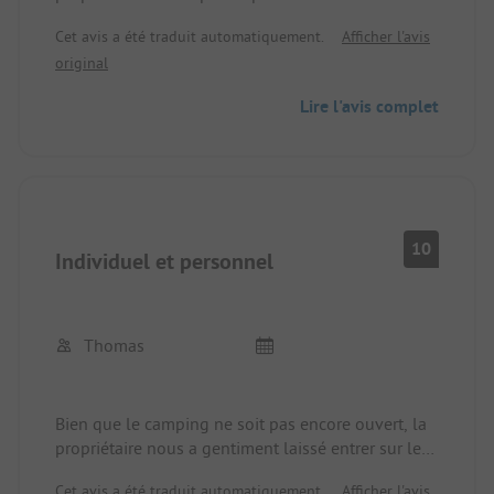
et parlant allemand.
Cet avis a été traduit automatiquement.
Afficher l'avis
original
Lire l'avis complet
10
Individuel et personnel
Thomas
Bien que le camping ne soit pas encore ouvert, la
propriétaire nous a gentiment laissé entrer sur le
site. Nous avions donc le terrain, qui ressemblait
Cet avis a été traduit automatiquement.
Afficher l'avis