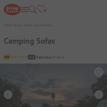
Home
Grèce
Épire
Igoumenitsa
Camping Sofas
Aperçu du camping
9.2
Fabuleux
(
5
Avis
)