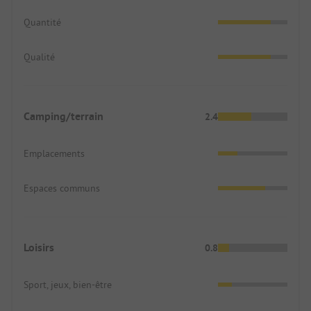
d'autres choses nécessaires de la ville. Il n'y a pas
Quantité
beaucoup plus que quelques maisons autour du
camping, seulement la mer et des collines
couvertes d'oliviers. Si vous cherchez le calme loin
Qualité
des centres touristiques, vous êtes ici entre de
bonnes mains. Pour les enfants, il y a quelques
balançoires et une bascule en dessous de la
Camping/terrain
2.4
taverne. La baie est protégée par de hauts rochers,
la plage tombe à plat dans la mer. Pour nous, le
camping était probablement le plus beau de notre
Emplacements
voyage en Grèce grâce à sa situation magnifique, à
l'attention personnelle d'Eleni et au sentiment
Espaces communs
d'être dans un grand jardin plutôt que sur un
terrain de camping.
Loisirs
0.8
Sport, jeux, bien-être