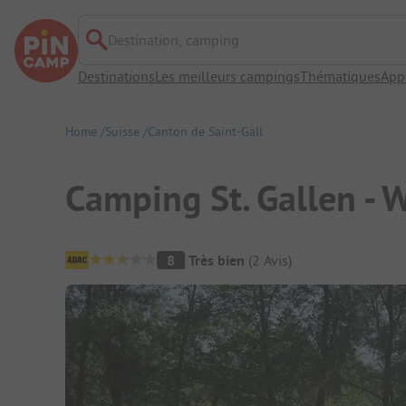
Destination, camping
Destinations
Les meilleurs campings
Thématiques
App
Home
Suisse
Canton de Saint-Gall
Camping St. Gallen - 
Aperçu du camping
8
Très bien
(
2
Avis
)