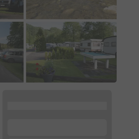
...
...