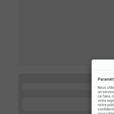
...
...