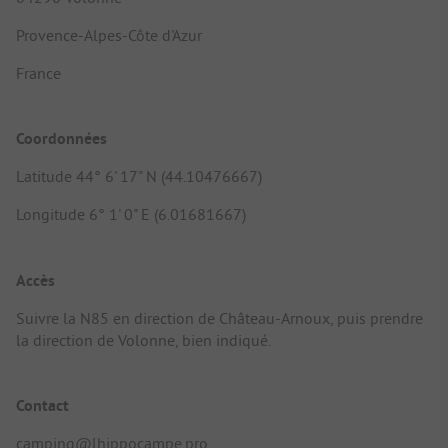
Provence-Alpes-Côte d'Azur
France
Coordonnées
Latitude 44° 6' 17" N (44.10476667)
Longitude 6° 1' 0" E (6.01681667)
Accès
Suivre la N85 en direction de Château-Arnoux, puis prendre
la direction de Volonne, bien indiqué.
Contact
camping@lhippocampe.pro