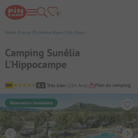
Home
France
Provence-Alpes-Côte d'Azur
Camping Sunêlia
L'Hippocampe
Aperçu du camping
Plan du camping
8.5
Très bien
(
184
Avis
)
Réservation immédiate