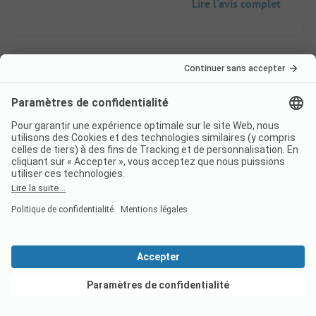
Lire l'avis complet
7
super sympa
Vérifié
Pieter-Marc D
Hébergement
Locatif
Famille
Points positifs
Voir les offres
Idéal pour les enfants, beaucoup d'activités