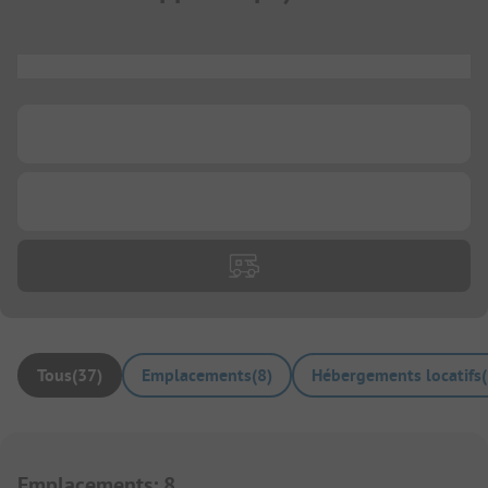
...
...
...
Tous
(
37
)
Emplacements
(
8
)
Hébergements locatifs
(
Emplacements
:
8