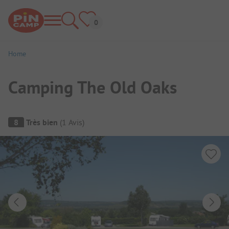
Home
Camping The Old Oaks
Aperçu du camping
8
Très bien
(
1
Avis
)