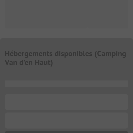
Hébergements disponibles
(
Camping
Van d'en Haut
)
...
...
...