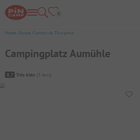
Home
Suisse
Canton de Thurgovie
Campingplatz Aumühle
Aperçu du camping
8.7
Très bien
(
3
Avis
)