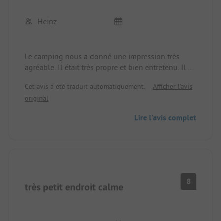
Heinz
Le camping nous a donné une impression très
agréable. Il était très propre et bien entretenu. Il y
avait un nouveau conteneur pour les toilettes et
Cet avis a été traduit automatiquement.
Afficher l'avis
les douches. Tout était très bien entretenu et
original
propre. Nous étions les seuls campeurs de
passage. Dans l'ensemble, nous nous sommes
Lire l'avis complet
sentis très à l'aise.
8
très petit endroit calme