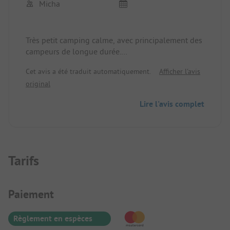
Micha
Très petit camping calme, avec principalement des
campeurs de longue durée.
Des installations sanitaires anciennes mais propres
Cet avis a été traduit automatiquement.
Afficher l'avis
et bien entretenues. La gardienne du camping est
original
très gentille et serviable.
Lire l'avis complet
Tarifs
Informations de paiement
Paiement
Règlement en espèces