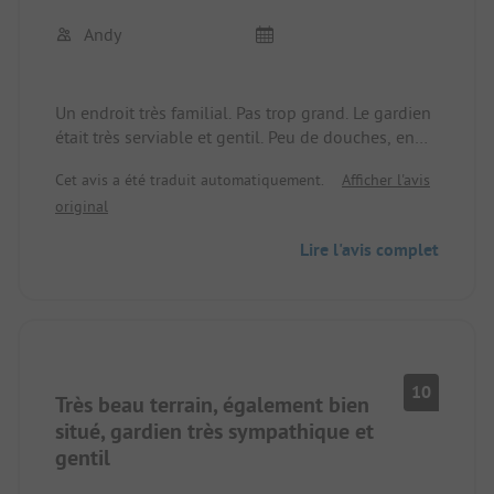
Andy
Un endroit très familial. Pas trop grand. Le gardien
était très serviable et gentil. Peu de douches, en
partie vieilles mais propres. Beaucoup de
Cet avis a été traduit automatiquement.
Afficher l'avis
campeurs permanents. WLAN stable.
original
Lire l'avis complet
10
Très beau terrain, également bien
situé, gardien très sympathique et
gentil