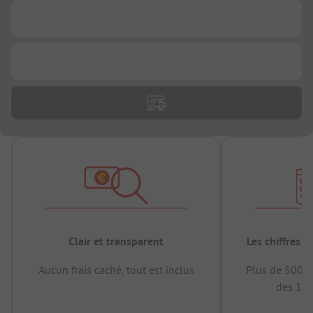
...
...
Clair et transparent
Les chiffres 
Aucun frais caché, tout est inclus
Plus de 500.0
des 12 