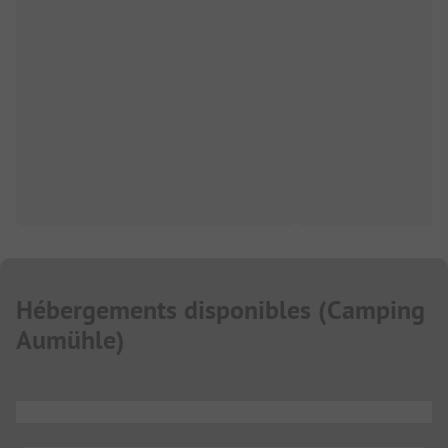
Hébergements disponibles
(
Camping
Aumühle
)
...