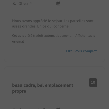
Oliver P.
Nous avons apprécié le séjour. Les parcelles sont
assez grandes. En ce qui concerne
l'approvisionnement et l'évacuation, tout est
Cet avis a été traduit automatiquement.
Afficher l'avis
disponible. Le matin, nous avons profité du service
original
de petits pains. Les enfants ont pu faire du SUP sur
la Lahn.
Lire l'avis complet
10
beau cadre, bel emplacement
propre