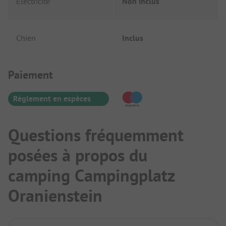
Électricité
Non inclus
Chien
Inclus
Informations de paiement
Paiement
Règlement en espèces
Questions fréquemment
posées à propos du
camping Campingplatz
Oranienstein