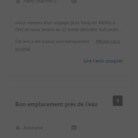
Hans-Joachim Z.
nous venons d'un voyage plus long en WoMo à
l'est et nous avons eu ici notre dernière nuit avant
le voyage de retour. Nous sommes restés 2 jours.
Cet avis a été traduit automatiquement.
Afficher l'avis
Tout d'abord, le prix étonnamment bas par rapport
original
aux campings équivalents que nous avons
rencontrés à l'est. TOP
Lire l'avis complet
Réception très amicale et serviable, camping clair
et dégagé, l'emplacement était grand et les
installations sanitaires propres. À la réception, un
petit supermarché est intégré avec des prix
raisonnables. Le restaurant propose une petite
8
Bon emplacement près de l'eau
carte (principalement des schnitzels), la nourriture
là-bas est "délicieuse" - nous reviendrons!!!!! TOP
Anonyme