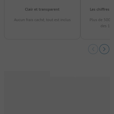
Clair et transparent
Les chiffres 
Aucun frais caché, tout est inclus
Plus de 500.0
des 12 