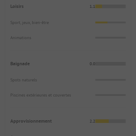
Loisirs
1.1
Sport, jeux, bien-être
Animations
Baignade
0.0
Spots naturels
Piscines extérieures et couvertes
Approvisionnement
2.2