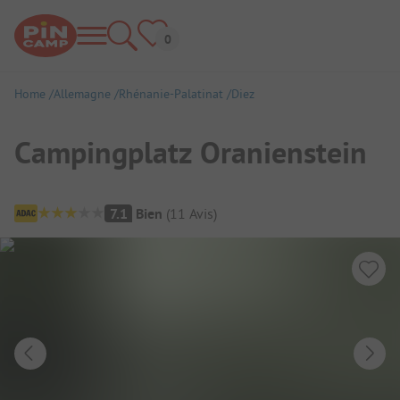
Home
Allemagne
Rhénanie-Palatinat
Diez
Campingplatz Oranienstein
Aperçu du camping
7.1
Bien
(
11
Avis
)