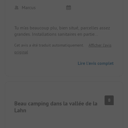
kiosque. Le service de pains est bon et ponctuel.
Marcus
Le service wifi fonctionne super.
Nous n'avons pas eu l'occasion d'essayer la
nourriture dans leur restaurant.
Tu m'as beaucoup plu, bien situé, parcelles assez
Nous recommandons le camping et nous
grandes. Installations sanitaires en partie
reviendrons sûrement.
modernisées, toutes toujours propres. Pour les
Cet avis a été traduit automatiquement.
Afficher l'avis
enfants, il y a beaucoup d'espace pour jouer au
Merci.
original
centre.
Lire l'avis complet
8
Beau camping dans la vallée de la
Lahn