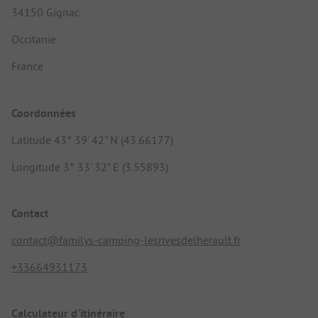
34150 Gignac
Occitanie
France
Coordonnées
Latitude 43° 39' 42" N (43.66177)
Longitude 3° 33' 32" E (3.55893)
Contact
contact@familys-camping-lesrivesdelherault.fr
+33664931173
Calculateur d'itinéraire