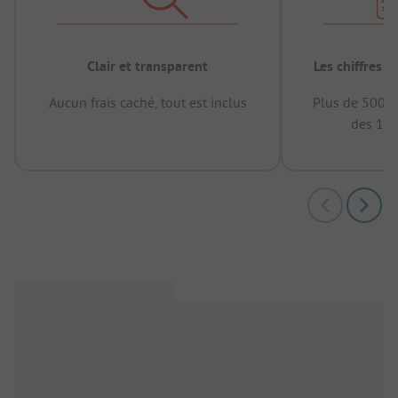
Clair et transparent
Les chiffres 
Aucun frais caché, tout est inclus
Plus de 500.0
des 12 