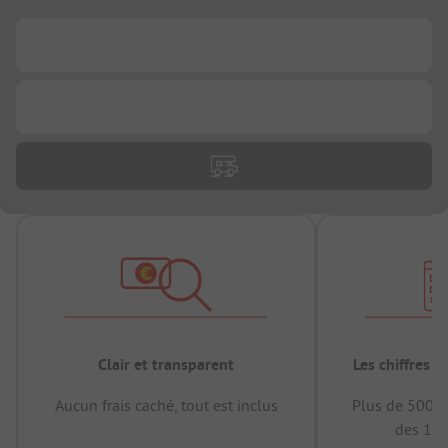
...
...
Clair et transparent
Les chiffres 
Aucun frais caché, tout est inclus
Plus de 500.0
des 12 