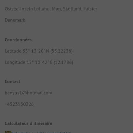
Ostsee-Inseln Lolland, Møn, Sjælland, Falster
Danemark
Coordonnées
Latitude 55° 13' 20" N (55.22238)
Longitude 12° 10' 42" E (12.1786)
Contact
bensus1@hotmail.com
+4523950326
Calculateur d'itinéraire