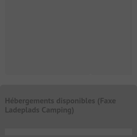
Hébergements disponibles
(
Faxe
Ladeplads Camping
)
...