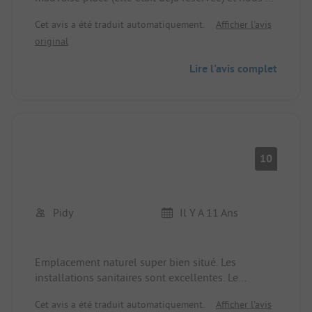
ensuite pris pour des idiots. Le terrain en lui-même
Cet avis a été traduit automatiquement.
Afficher l'avis
est très bien et très bien entretenu.
original
Lire l'avis complet
10
Pidy
Il Y A 11 Ans
Emplacement naturel super bien situé. Les
installations sanitaires sont excellentes. Le
personnel est très aimable et prévenant.
Cet avis a été traduit automatiquement.
Afficher l'avis
De par sa situation, c'est le plus beau camping que