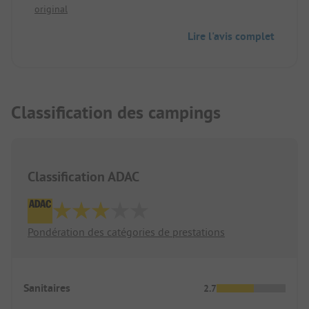
original
nous ayons visité jusqu'à présent en Suède.
Lire l'avis complet
Classification des campings
Classification ADAC
Pondération des catégories de prestations
Sanitaires
2.7