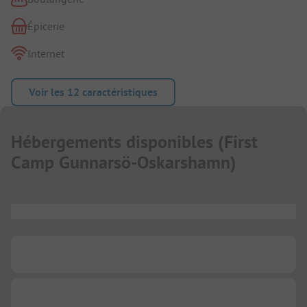
Épicerie
Internet
Voir les 12 caractéristiques
Hébergements disponibles
(
First
Camp Gunnarsö-Oskarshamn
)
...
...
...