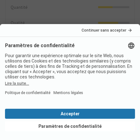
Quantité
Qualité
Camping/terrain
3.3
Emplacements
Espaces communs
Loisirs
2.3
Sport, jeux, bien-être
Voir les offres