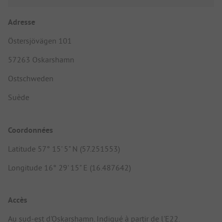
Adresse
Östersjövägen 101
57263 Oskarshamn
Ostschweden
Suède
Coordonnées
Latitude 57° 15' 5" N (57.251553)
Longitude 16° 29' 15" E (16.487642)
Accès
Au sud-est d'Oskarshamn. Indiqué à partir de l'E22.