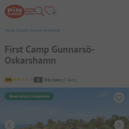
Home
Suède
Comté de Kalmar
First Camp Gunnarsö-
Oskarshamn
Aperçu du camping
8
Très bien
(
7
Avis
)
Réservation immédiate