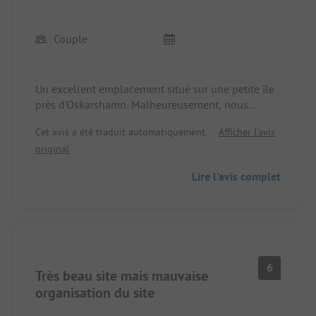
Couple
Un excellent emplacement situé sur une petite île
près d'Oskarshamn. Malheureusement, nous
n'avons pu y rester qu'une nuit, car nous étions
Cet avis a été traduit automatiquement.
Afficher l'avis
déjà sur le chemin du retour. Cet endroit est
original
cependant définitivement retenu pour une
prochaine visite, qui durera certainement
Lire l'avis complet
beaucoup plus longtemps. Les possibilités de
baignade, de randonnée et de vélo, que demander
de plus ? Que ce soit pour se détendre ou pour
pratiquer diverses activités, nous avons été
exceptionnellement satisfaits.
6
Très beau site mais mauvaise
organisation du site