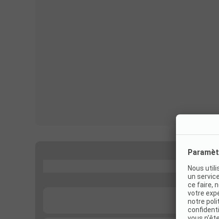
...
...