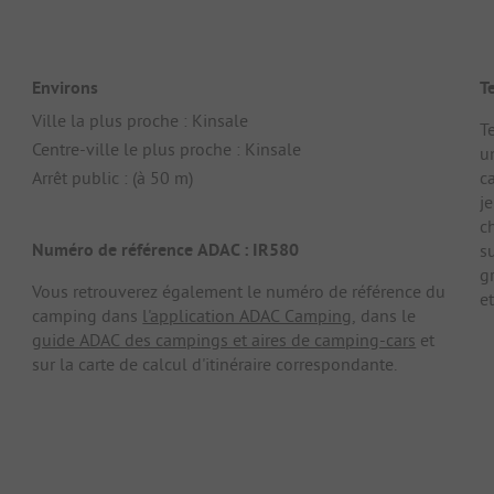
Environs
T
Ville la plus proche : Kinsale
Te
Centre-ville le plus proche : Kinsale
u
Arrêt public : (à 50 m)
c
j
c
Numéro de référence ADAC : IR580
s
g
Vous retrouverez également le numéro de référence du
et
camping dans
l'application ADAC Camping
, dans le
guide ADAC des campings et aires de camping-cars
et
sur la carte de calcul d'itinéraire correspondante.