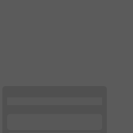
...
...