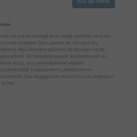
Voir les offres
errain
rrain de prairie allongé et en pente partielle situé sur
n ancien domaine. Deux parties du site pour les
ampeurs régulièrement plantées de buissons et de
eunes arbres. Un troisième espace, accessible par un
hemin étroit, sans aménagement végétal
upplémentaire. Emplacements partiellement
ravillonnés. Vue dégagée par endroits sur la campagne
 la mer.