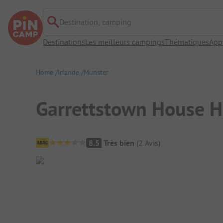
Destination, camping
Destinations
Les meilleurs campings
Thématiques
App
Home
Irlande
Munster
Garrettstown House H
Aperçu du camping
8.5
Très bien
(
2
Avis
)