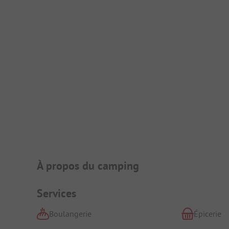
Présentation du camping
À propos du camping
Services
Boulangerie
Épicerie