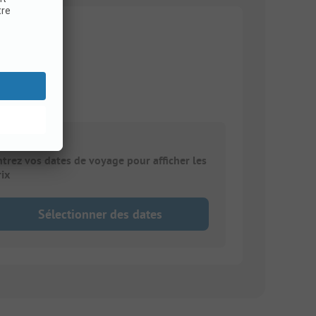
 voiture)
ntrez vos dates de voyage pour afficher les
rix
Sélectionner des dates