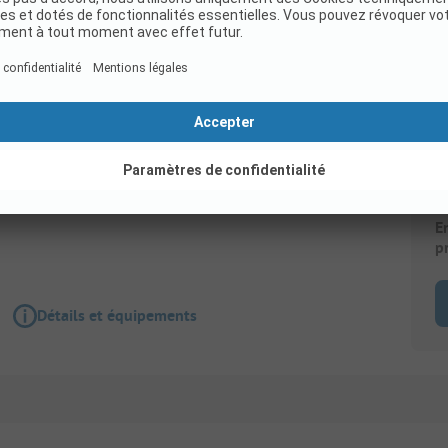
Emplacement
Emplacement : tente + électricité (pas d'accès
Animaux admis
Wi-Fi
E
p
Détails et équipements