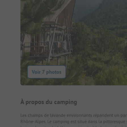
Voir 7 photos
Présentation du camping
À propos du camping
Les champs de lavande environnants répandent un par
Rhône-Alpes. Le camping est situé dans la pittoresque sta