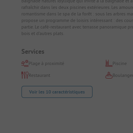
baignade naturel idyllique qui invite à la baignade et
rafraîchir dans les deux piscines extérieures. Les amou
romantisme dans le spa de la forêt : sous les arbres ma
propose un programme de loisirs intéressant : des cours
partie. Le café-restaurant avec terrasse panoramique pro
bois et d'autres plats.
Services
Plage à proximité
Piscine
Restaurant
Boulanger
Voir les 10 caractéristiques