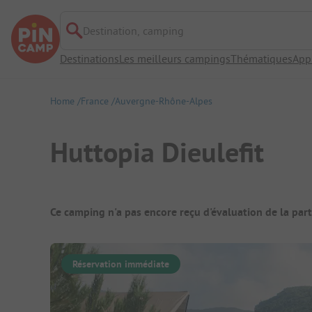
Destination, camping
Destinations
Les meilleurs campings
Thématiques
App
Home
France
Auvergne-Rhône-Alpes
Huttopia Dieulefit
Aperçu du camping
Ce camping n'a pas encore reçu d'évaluation de la par
Réservation immédiate