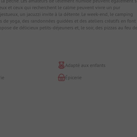
 à la pêche. Les amateurs de l'élément humide peuvent également 
reux et ceux qui recherchent le calme peuvent vivre un pur
jestueux, un jacuzzi invite à la détente. Le week-end, le camping
 de yoga, des randonnées guidées et des ateliers créatifs en font
pose de délicieux petits-déjeuners et, le soir, des pizzas au feu d
Adapté aux enfants
ie
Épicerie