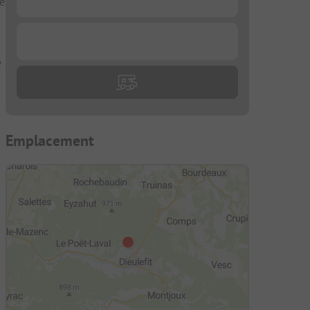
se
...
e
Emplacement