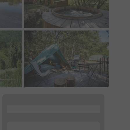
...
...