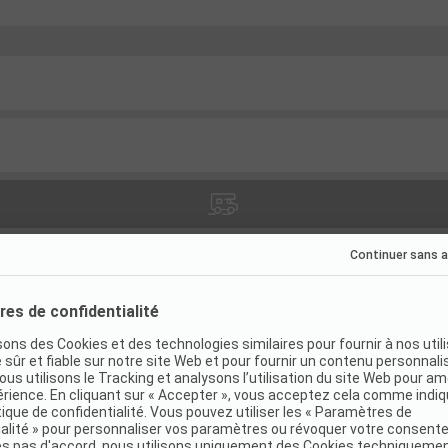
atifs
(
5
)