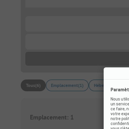
...
...
...
Tous
(
6
)
Emplacement
(
1
)
Hébergements loc
Emplacement
:
1
1/
4