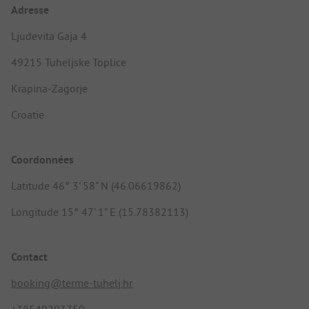
Adresse
Ljudevita Gaja 4
49215 Tuheljske Toplice
Krapina-Zagorje
Croatie
Coordonnées
Latitude 46° 3' 58" N (46.06619862)
Longitude 15° 47' 1" E (15.78382113)
Contact
booking@terme-tuhelj.hr