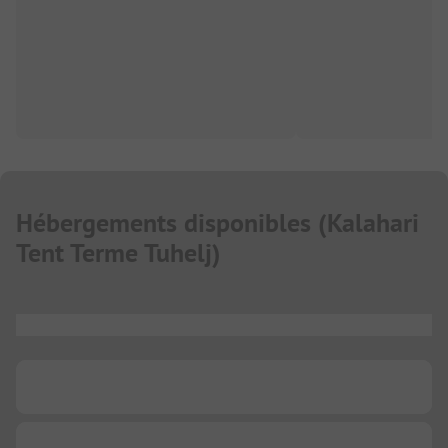
Hébergements disponibles
(
Kalahari
Tent Terme Tuhelj
)
...
...