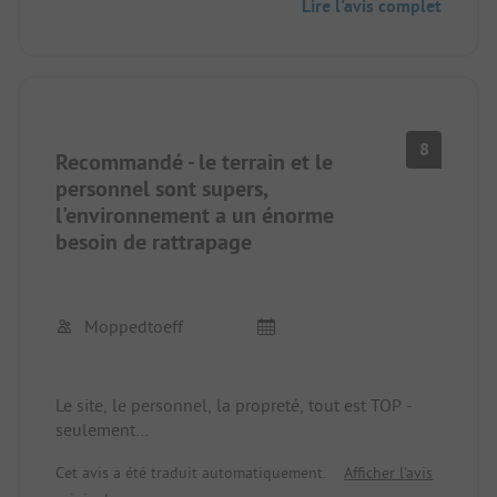
Lire l'avis complet
l'énergie, ce serait plus moderne.
Sanitaires simples, mais très propres.
Quantitativement un peu juste en cas d'occupation
complète, surtout les cabines de toilette
individuelles. Il faut s'habituer à la manipulation
des pommeaux de douche dans les douches.
8
Recommandé - le terrain et le
Pas de CamperClean.
Emplacements petits.
personnel sont supers,
Petits pains du boulanger de 8h15 à 8h45.
l'environnement a un énorme
Pas de restaurant.
besoin de rattrapage
Moppedtoeff
Le site, le personnel, la propreté, tout est TOP -
seulement
réfléchir s'il vous plaît à la raison pour laquelle les
Cet avis a été traduit automatiquement.
Afficher l'avis
douches sont fermées à 22 heures et pourquoi il