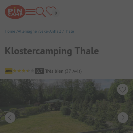
Home
Allemagne
Saxe-Anhalt
Thale
Klostercamping Thale
Aperçu du camping
8.7
Très bien
(
37
Avis
)