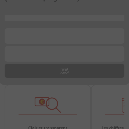
...
...
...
Clair et transparent
Les chiffres 