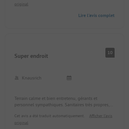
original
Lire l'avis complet
10
Super endroit
Knausrich
Terrain calme et bien entretenu, gérants et
personnel sympathiques. Sanitaires très propres,
douches récemment incluses dans le prix. Service
Cet avis a été traduit automatiquement.
Afficher l'avis
de petits pains par la boulangerie, on peut
original
commander, mais on peut aussi aller le matin au