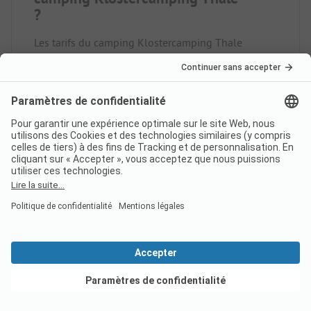
?
Les tarifs du camping Klostercamping Thale
varient en fonction du type de séjour (par ex. la
période choisie, le nombre de personnes).
En savoir
plus sur les prix sur cette page.
Le camping Klostercamping
Thale dispose-t-il de sanitaires
accessibles aux personnes à
mobilité réduite ?
Non, le camping Klostercamping Thale ne dispose
Voir les offres
pas de sanitaires accessibles aux personnes à
mobilité réduite.