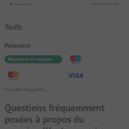
Restauration
Tarifs
Informations de paiement
Paiement
Règlement en espèces
Acompte obligatoire
Questions fréquemment
posées à propos du