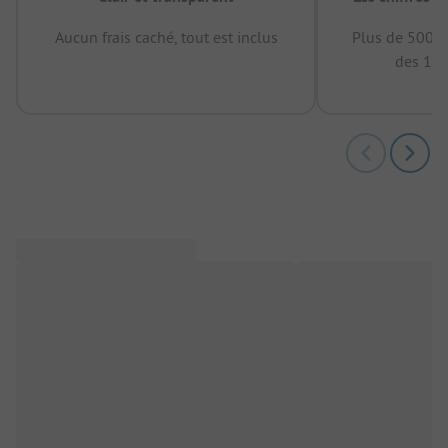
Aucun frais caché, tout est inclus
Plus de 500.0
des 12 