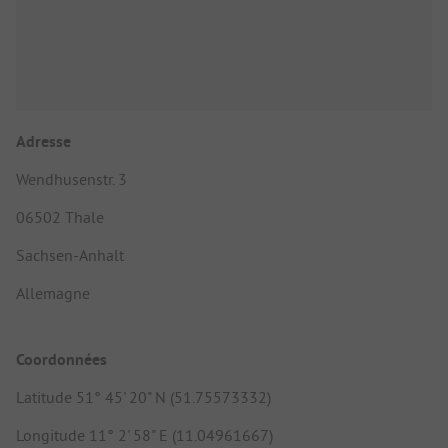
Adresse
Wendhusenstr. 3
06502 Thale
Sachsen-Anhalt
Allemagne
Coordonnées
Latitude 51° 45' 20" N (51.75573332)
Longitude 11° 2' 58" E (11.04961667)