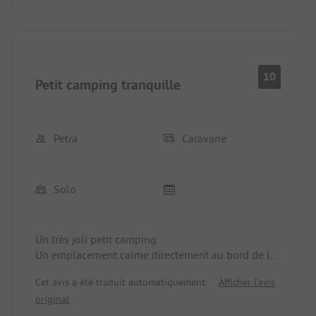
10
Petit camping tranquille
Petra
Caravane
Solo
Un très joli petit camping.
Un emplacement calme directement au bord de la
Bode.
Cet avis a été traduit automatiquement.
Afficher l'avis
Un excellent point de départ pour des randonnées
original
et du vélo.