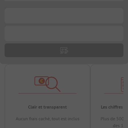
...
...
Clair et transparent
Les chiffres 
Aucun frais caché, tout est inclus
Plus de 500.0
des 12 