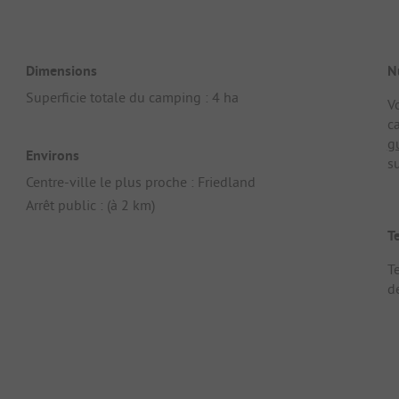
Dimensions
N
Superficie totale du camping : 4 ha
V
c
g
Environs
su
Centre-ville le plus proche : Friedland
Arrêt public : (à 2 km)
T
Te
d