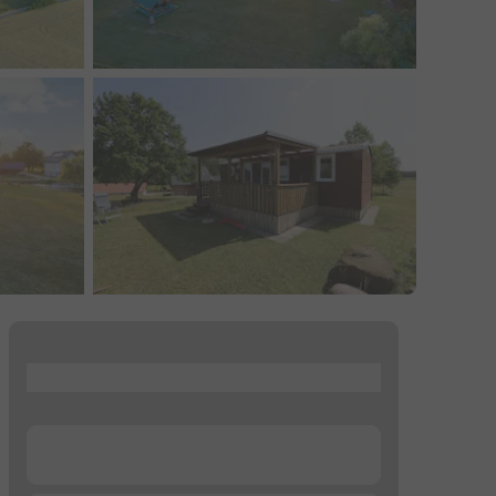
...
...