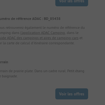
Voir les offres
uméro de référence ADAC : BD_85438
ous retrouverez également le numéro de référence du
amping dans
l'application ADAC Camping
, dans le
uide ADAC des campings et aires de camping-cars
et
r la carte de calcul d'itinéraire correspondante.
errain
rrain de prairie plate. Dans un cadre rural. Petit étang
e baignade.
Voir les offres