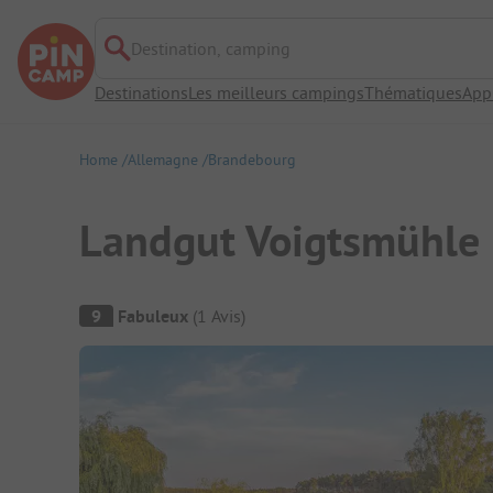
Destination, camping
Destinations
Les meilleurs campings
Thématiques
App
Home
Allemagne
Brandebourg
Landgut Voigtsmühle
Aperçu du camping
9
Fabuleux
(
1
Avis
)