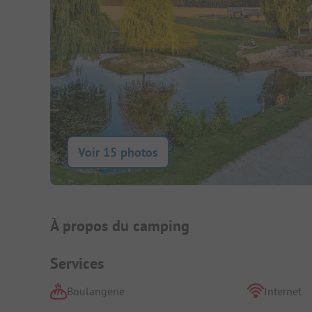
Voir 15 photos
Présentation du camping
À propos du camping
Services
Boulangerie
Internet