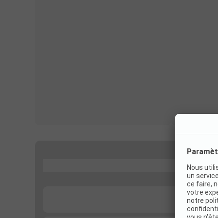
...
...