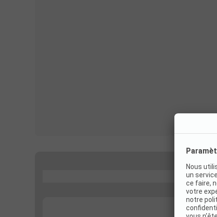
...
...