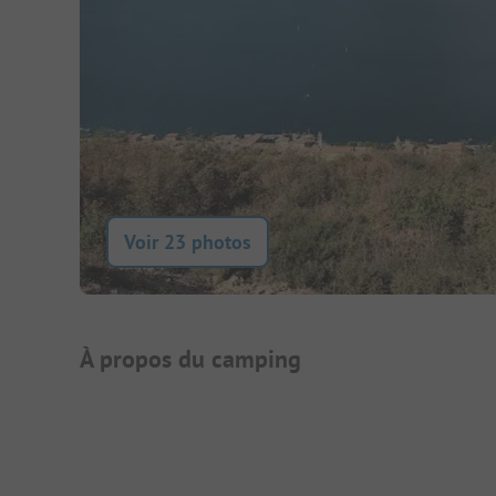
Voir 23 photos
Présentation du camping
À propos du camping