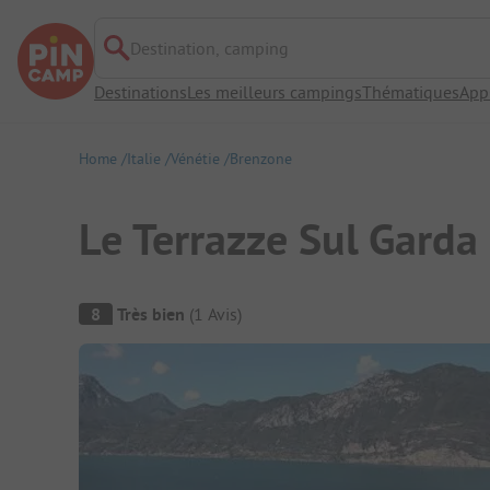
Destination, camping
Destinations
Les meilleurs campings
Thématiques
App
Home
Italie
Vénétie
Brenzone
Le Terrazze Sul Garda 
Aperçu du camping
8
Très bien
(
1
Avis
)