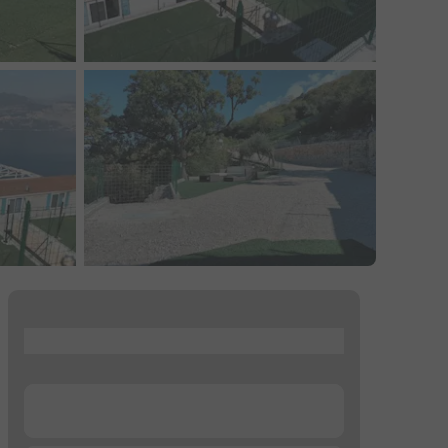
...
...