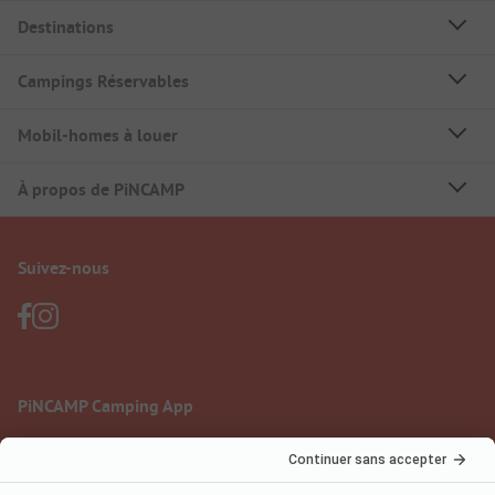
Destinations
Campings Réservables
Mobil-homes à louer
À propos de PiNCAMP
Suivez-nous
PiNCAMP Camping App
à utiliser gratuitement