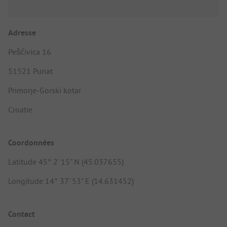
Adresse
Pešćivica 16
51521 Punat
Primorje-Gorski kotar
Croatie
Coordonnées
Latitude 45° 2' 15" N (45.037655)
Longitude 14° 37' 53" E (14.631452)
Contact