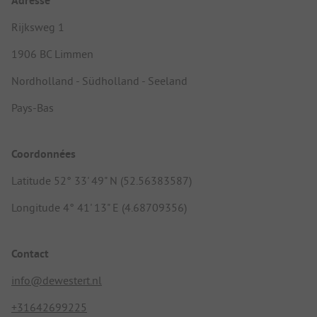
Adresse
Rijksweg 1
1906 BC Limmen
Nordholland - Südholland - Seeland
Pays-Bas
Coordonnées
Latitude 52° 33' 49" N (52.56383587)
Longitude 4° 41' 13" E (4.68709356)
Contact
info@dewestert.nl
+31642699225