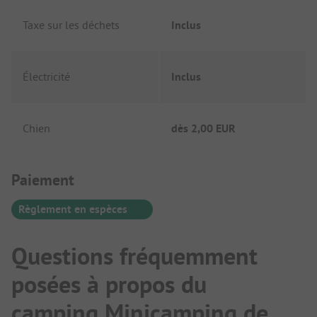
Taxe sur les déchets
Inclus
Électricité
Inclus
Chien
dès
2,00 EUR
Informations de paiement
Paiement
Règlement en espèces
Questions fréquemment
posées à propos du
camping Minicamping de