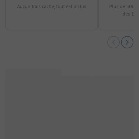
Aucun frais caché, tout est inclus
Plus de 500.0
des 12 