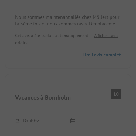
Nous sommes maintenant allés chez Möllers pour
la 3ème fois et nous sommes ravis. L'emplacement
est idéal, à seulement 250 m de la plage de
Cet avis a été traduit automatiquement.
Afficher l'avis
Dueodde. Tout est très propre et à la pointe de la
original
technologie. Les propriétaires sont très
sympathiques et le kiosque est bien
Lire l'avis complet
approvisionné.
10
Vacances à Bornholm
Balibhv