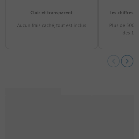
Clair et transparent
Les chiffres 
Aucun frais caché, tout est inclus
Plus de 500.0
des 12 