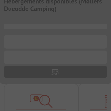
Hébergements disponibles
(
Møllers
Dueodde Camping
)
...
...
...