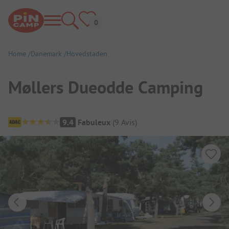
Home
Danemark
Hovedstaden
Møllers Dueodde Camping
Aperçu du camping
9.4
Fabuleux
(
9
Avis
)