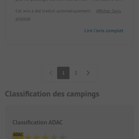
protégé, et le dernier endroit sur Bornholm SANS
Cet avis a été traduit automatiquement.
Afficher l'avis
chiens ! Et
original
Lire l'avis complet
Pagination
1
2
Classification des campings
Classification ADAC