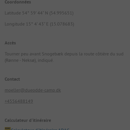
Coordonnées
Latitude 54° 59' 44" N (54.995651)
Longitude 15° 4' 43" E (15.078683)
Accès
Tourner peu avant Snogebæk depuis la route côtière du sud
(Rønne - Neksø), indiqué.
Contact
moeller@dueodde-camp.dk
+4556488149
Calculateur d'itinéraire