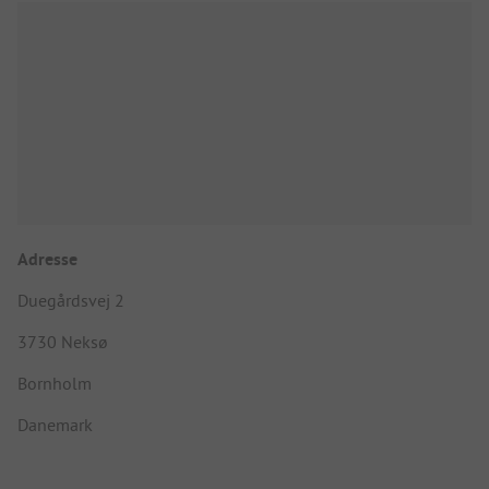
Adresse
Duegårdsvej 2
3730 Neksø
Bornholm
Danemark