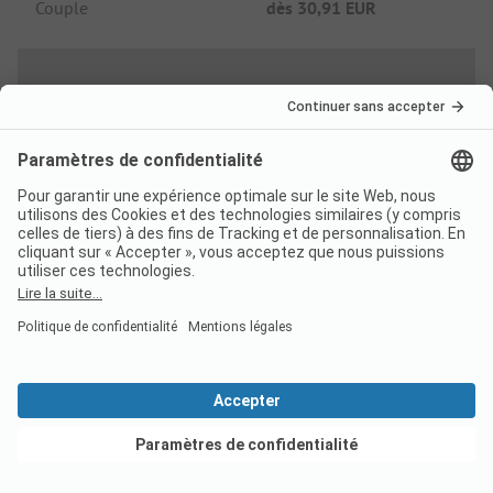
Couple
dès
30,91 EUR
Options
Taxe de séjour
Inclus
Wi-Fi
Inclus
Frais de douche
Inclus
Électricité
Non inclus
Voir les offres